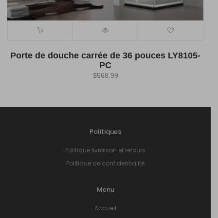
Porte de douche carrée de 36 pouces LY8105-
PC
$
568.99
Politiques
Politique livraison et retours
Politique de confidentialité
Menu
Accueil