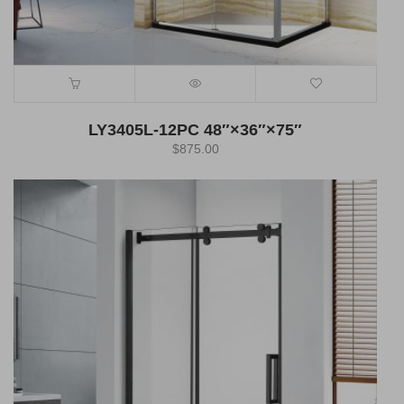
LY3405L-12PC 48″×36″×75″
$
875.00