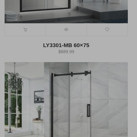
LY3301-MB 60×75
$
889.99