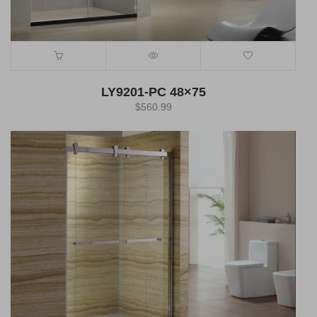
LY9201-PC 48×75
$
560.99