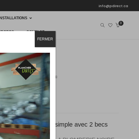
info@pdirect.ca
INSTALLATIONS
0
PROPOS
CONTACT
FERMER
E
ROBINET CUISINE
11088QT-B
-B
e cuisine à poignée simple avec 2 becs