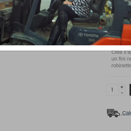
ENTRETI
MÂT
Utiliser
l’eau ti
ÉVITER d
incluant
tels que 
Cela s’a
un fini n
robinett
11088QT-
B
quantity
Calc