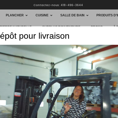
Contactez-nous: 418-496-3644
PLANCHER
CUISINE
SALLE DE BAIN
PRODUITS D’
 PIERRE NATURELLE
SURPLUS D’INVENTAIRE
PROMO
À 
épôt pour livraison
HOME
CUISIN
11088QT
$
282.99
Robinet d