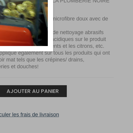
EN RÉGULIER POUR LA PLOMBERIE NOIRE
 simplement un chiffon microfibre doux avec de
ède pour nettoyer
’utiliser des produits de nettoyage abrasifs
 des produits naturels acidiques sur le produit
le vinaigre, les détergents et les citrons, etc.
pplique également sur tous les produits qui ont
oir mat tels que les crépines/ drains,
eries et douches!
AJOUTER AU PANIER
uler les frais de livraison