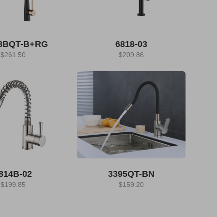
8BQT-B+RG
6818-03
$
261.50
$
209.86
814B-02
3395QT-BN
$
199.85
$
159.20