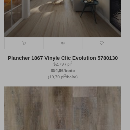
Plancher 1867 Vinyle Clic Evolution 5780130
2
$
2.79
/ pi
$54,96/boîte
2
(19,70 pi
/boîte)