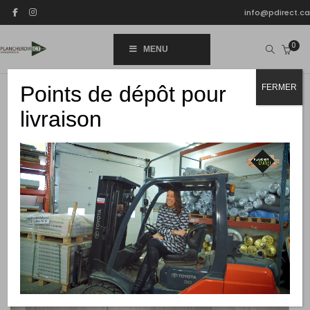
info@pdirect.ca
0
MENU
Points de dépôt pour
FERMER
livraison