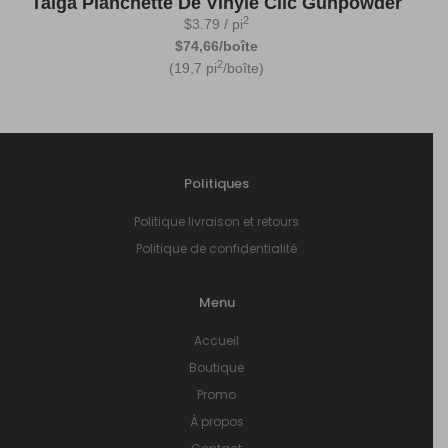
Taiga Planchette De Vinyle Clic Gunpowder
2
$
3.79
/ pi
$74,66/boîte
2
(19,7 pi
/boîte)
Politiques
Politique livraison et retours
Politique de confidentialité
Menu
Accueil
Boutique
Promo
À propos