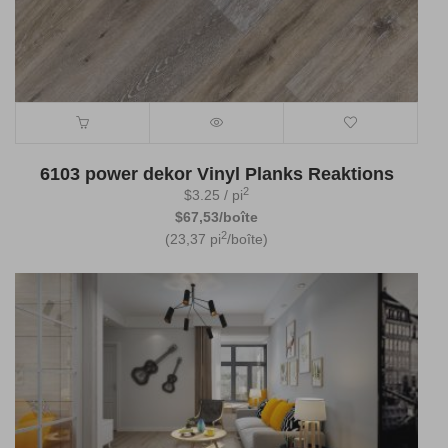
6103 power dekor Vinyl Planks Reaktions
2
$
3.25
/ pi
$67,53/boîte
2
(23,37 pi
/boîte)