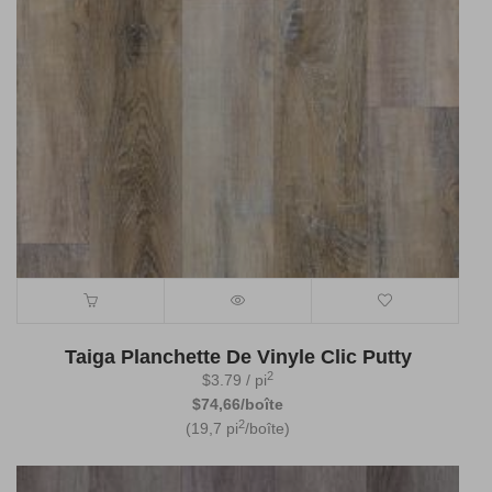
Taiga Planchette De Vinyle Clic Putty
2
$
3.79
/ pi
$74,66/boîte
2
(19,7 pi
/boîte)