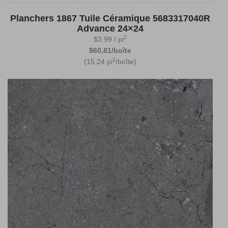
Planchers 1867 Tuile Céramique 5683317040R
Advance 24×24
2
$
3.99
/ pi
$60,81/boîte
2
(15,24 pi
/boîte)