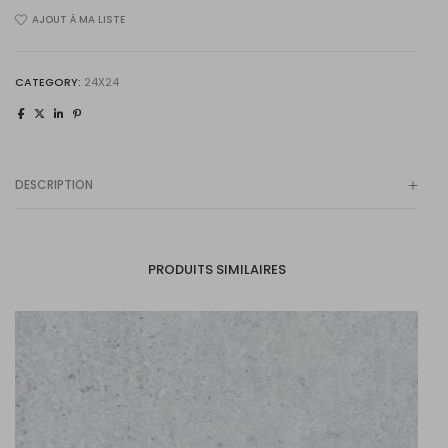
AJOUT À MA LISTE
Sunstone
24x24
quantity
CATEGORY:
24X24
DESCRIPTION
PRODUITS SIMILAIRES