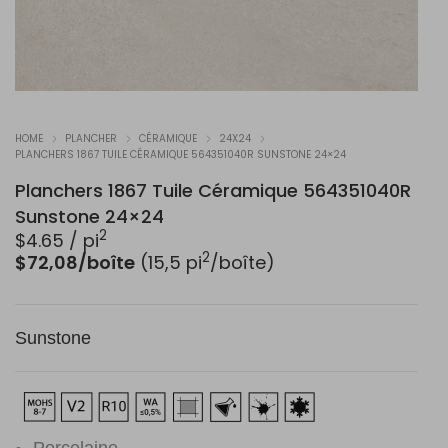
HOME
PLANCHER
CÉRAMIQUE
24X24
PLANCHERS 1867 TUILE CÉRAMIQUE 564351040R SUNSTONE 24×24
Planchers 1867 Tuile Céramique 564351040R
Sunstone 24×24
2
$
4.65
/ pi
2
$72,08/boîte
(15,5 pi
/boîte)
Sunstone