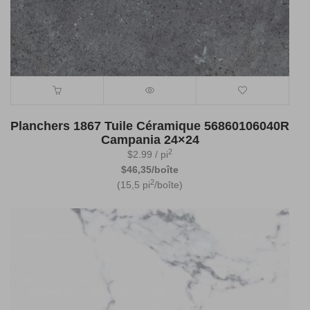
Planchers 1867 Tuile Céramique 56860106040R
Campania 24×24
2
$
2.99
/ pi
$46,35/boîte
2
(15,5 pi
/boîte)