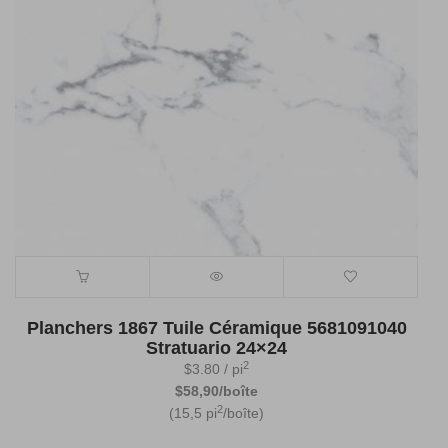
Planchers 1867 Tuile Céramique 5681091040
Stratuario 24×24
2
$
3.80
/ pi
$58,90/boîte
2
(15,5 pi
/boîte)