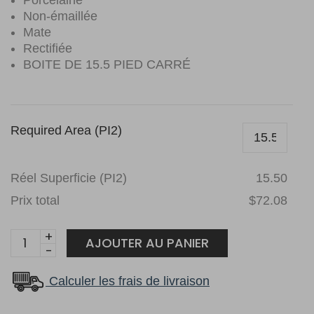
Porcelaine
Non-émaillée
Mate
Rectifiée
BOITE DE 15.5 PIED CARRÉ
Required Area (PI2)
Réel Superficie (PI2)
15.50
Prix total
$72.08
Planchers
AJOUTER AU PANIER
1867
Tuile
Calculer les frais de livraison
Céramique
564351040R