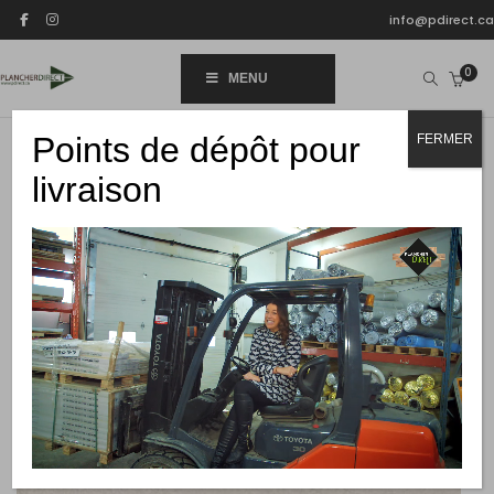
info@pdirect.ca
0
MENU
Points de dépôt pour
FERMER
livraison