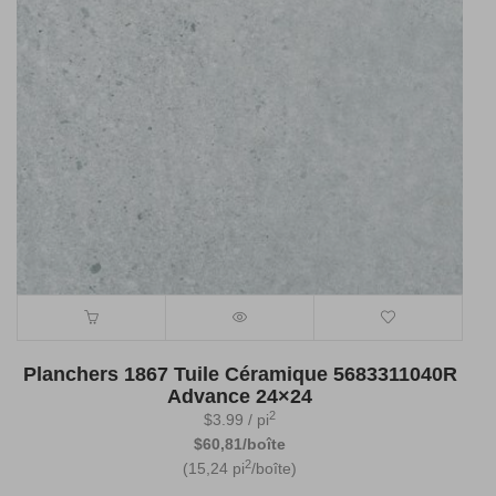
Planchers 1867 Tuile Céramique 5683311040R
Advance 24×24
2
$
3.99
/ pi
$60,81/boîte
2
(15,24 pi
/boîte)