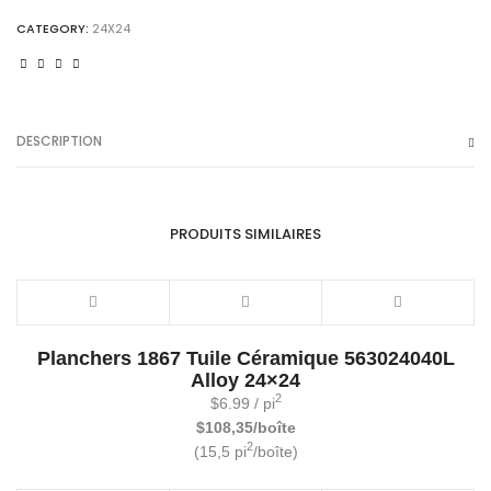
di
CATEGORY:
24X24
grè
24x24
quantity
DESCRIPTION
PRODUITS SIMILAIRES
Planchers 1867 Tuile Céramique 563024040L
Alloy 24×24
2
$
6.99
/ pi
$108,35/boîte
2
(15,5 pi
/boîte)