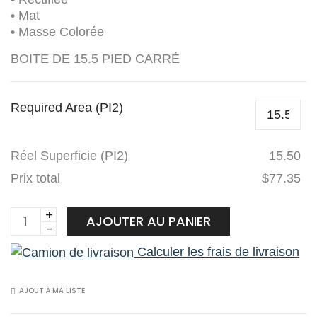
• Mat
• Masse Colorée
BOITE DE 15.5 PIED CARRÉ
Required Area (PI2)
Réel Superficie (PI2)
15.50
Prix total
$77.35
Planchers
AJOUTER AU PANIER
1867
Calculer les frais de livraison
Tuile
Céramique
564805040R
AJOUT À MA LISTE
Ceppo