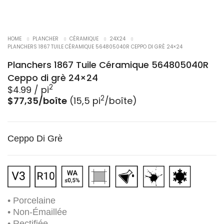
HOME
PLANCHER
CÉRAMIQUE
24X24
PLANCHERS 1867 TUILE CÉRAMIQUE 564805040R CEPPO DI GRÈ 24×24
Planchers 1867 Tuile Céramique 564805040R
Ceppo di grè 24×24
2
$
4.99
/ pi
2
$77,35/boîte
(15,5 pi
/boîte)
Ceppo Di Grè
• Porcelaine
• Non-Émaillée
• Rectifiée