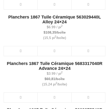
Planchers 1867 Tuile Céramique 563029440L
Alloy 24×24
2
$
6.99
/ pi
$108,35/boîte
2
(15,5 pi
/boîte)
Planchers 1867 Tuile Céramique 5683317040R
Advance 24×24
2
$
3.99
/ pi
$60,81/boîte
2
(15,24 pi
/boîte)