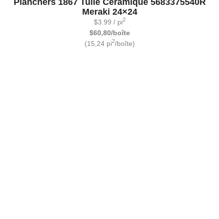
Planchers 1867 Tuile Céramique 5683375540R
Meraki 24×24
2
$
3.99
/ pi
$60,80/boîte
2
(15,24 pi
/boîte)