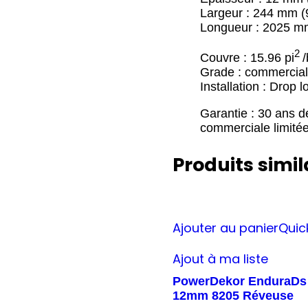
Largeur : 244 mm (9
Longueur : 2025 mm
2
Couvre : 15.96 pi
/
Grade : commercial
Installation : Drop l
Garantie : 30 ans de
commerciale limité
Produits simil
Ajouter au panier
Quic
Ajout à ma liste
PowerDekor EnduraDs
12mm 8205 Réveuse