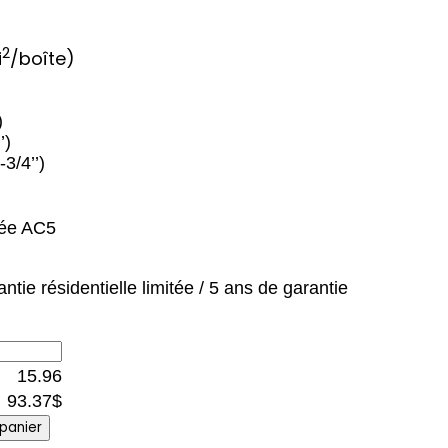
2
i
/boîte)
)
’)
3/4’’)
tée AC5
ntie résidentielle limitée / 5 ans de garantie
15.96
93.37
$
 panier