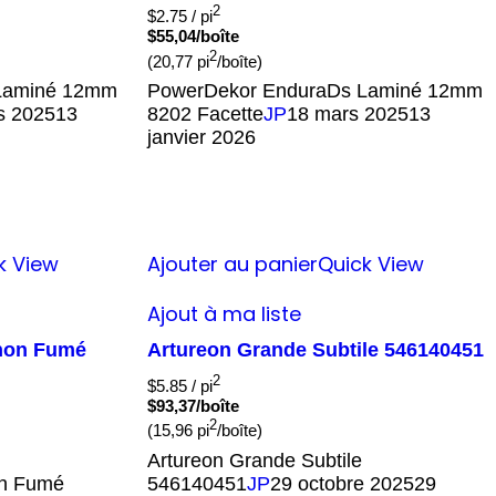
2
$
2.75
/ pi
$55,04/boîte
2
(20,77 pi
/boîte)
Laminé 12mm
PowerDekor EnduraDs Laminé 12mm
s 2025
13
8202 Facette
JP
18 mars 2025
13
janvier 2026
k View
Ajouter au panier
Quick View
Ajout à ma liste
chon Fumé
Artureon Grande Subtile 546140451
2
$
5.85
/ pi
$93,37/boîte
2
(15,96 pi
/boîte)
Artureon Grande Subtile
on Fumé
546140451
JP
29 octobre 2025
29