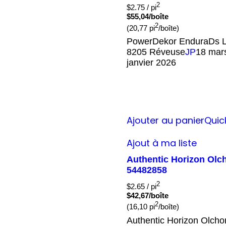
2
$
2.75
/ pi
$55,04/boîte
2
(20,77 pi
/boîte)
PowerDekor EnduraDs 
8205 Réveuse
JP
18 mar
janvier 2026
Ajouter au panier
Quic
Ajout à ma liste
Authentic Horizon Ol
54482858
2
$
2.65
/ pi
$42,67/boîte
2
(16,10 pi
/boîte)
Authentic Horizon Olch