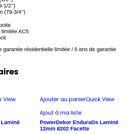
-1/2’’)
 (79-3/4’’)
boite
 limitée AC5
ock
 garantie résidentielle limitée / 5 ans de garantie
e
aires
k View
Ajouter au panier
Quick View
Ajout à ma liste
 Laminé
PowerDekor EnduraDs Laminé
12mm 8202 Facette