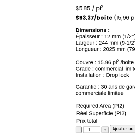
2
$
5.85
/ pi
$93,37/boîte
(15,96 p
Dimensions :
Épaisseur : 12 mm (1/2’’
Largeur : 244 mm (9-1/2’
Longueur : 2025 mm (79-
2
Couvre : 15.96 pi
/boite
Grade : commercial limi
Installation : Drop lock
Garantie : 30 ans de gara
commerciale limitée
Required Area (PI2)
Réel Superficie (PI2)
Prix total
Artureon
Ajouter au