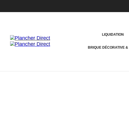
Artureon Grande Noble 546140421
JP
29 octobre 2025
LIQUIDATION
BRIQUE DÉCORATIVE &