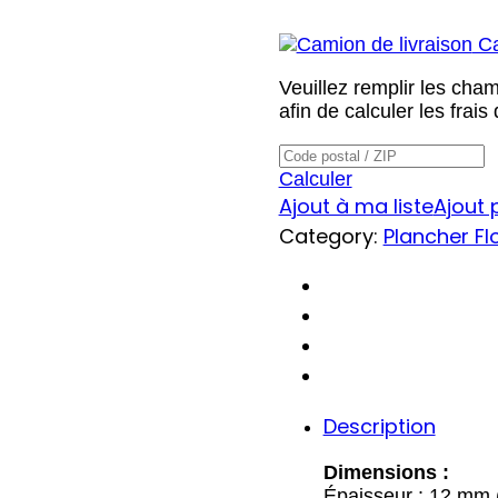
Grande
Noble
Cal
546140421
Veuillez remplir les cha
quantity
afin de calculer les frais
Calculer
Ajout à ma liste
Ajout
Category:
Plancher Fl
Description
Dimensions :
Épaisseur : 12 mm (