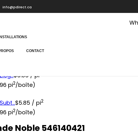
info@pdirect.ca
Wha
INSTALLATIONS
t 12 MM Waterproof
Noble 546140421
PROPOS
CONTACT
2
eg...
$
5.85
/ pi
2
96 pi
/boîte)
2
ubt...
$
5.85
/ pi
2
96 pi
/boîte)
nde Noble 546140421