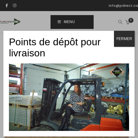
info@pdirect.ca
0
MENU
Points de dépôt pour
FERMER
livraison