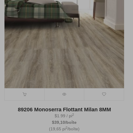
89206 Monoserra Flottant Milan 8MM
2
$
1.99
/ pi
$39,10/boîte
2
(19,65 pi
/boîte)