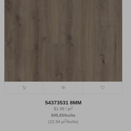
54373531 8MM
2
$
1.99
/ pi
$45,65/boîte
2
(22,94 pi
/boîte)