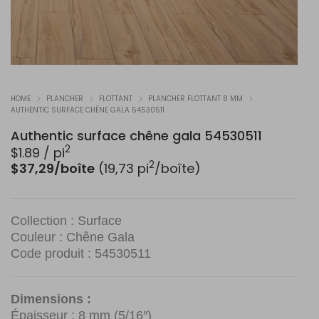
HOME
PLANCHER
FLOTTANT
PLANCHER FLOTTANT 8 MM
AUTHENTIC SURFACE CHÊNE GALA 54530511
Authentic surface chêne gala 54530511
2
$
1.89
/ pi
2
$37,29/boîte
(19,73 pi
/boîte)
Collection : Surface
Couleur : Chêne Gala
Code produit : 54530511
Dimensions :
Épaisseur : 8 mm (5/16″)