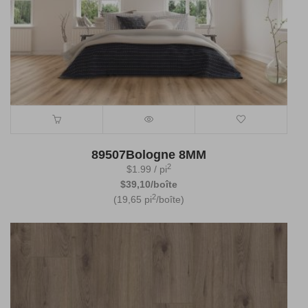
89507Bologne 8MM
2
$
1.99
/ pi
$39,10/boîte
2
(19,65 pi
/boîte)