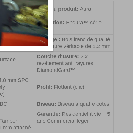
duit
Nom du produit:
Aura
Collection:
Endura™ série
Chêne
KRS
tion:
Bois
Placage :
Bois franc de qualité
génierie
supérieure véritable de 1,2 mm
Couche d’usure:
2 x
surface
revêtement anti-rayures
DiamondGard™
4,8 mm SPC
ly
Profil:
Flottant (clic)
e)
BC
Biseau:
Biseau à quatre côtés
Garantie:
Résidentiel à vie + 5
Tampon
ans Commercial léger
1 mm attaché