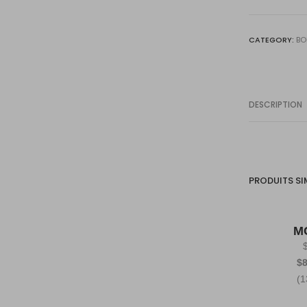
KRS
quantity
CATEGORY:
BO
DESCRIPTION
PRODUITS SI
MC
$8
(1