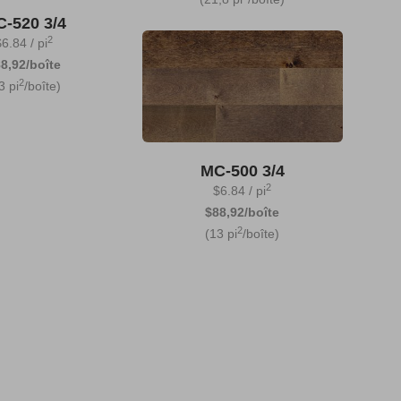
-520 3/4
2
$
6.84
/ pi
8,92/boîte
2
3 pi
/boîte)
MC-500 3/4
2
$
6.84
/ pi
$88,92/boîte
2
(13 pi
/boîte)