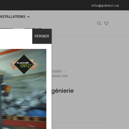
info@pdirect.ca
INSTALLATIONS
PROPOS
CONTACT
FERMER
HER
BOIS-FRANC
BOIS D'INGÉNIERIE
S FRANC D’INGÉNIERIE AURA 5701 ENDURA KRS
or Bois franc d’ingénierie
01 Endura KRS
2
2
oîte
(21,8 pi
/boîte)