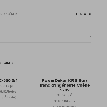
IS D'INGÉNIERIE
MILAIRES
-550 3/4
PowerDekor KRS Bois
franc d’ingénierie Chêne
2
$
6.84
/ pi
5702
8,92/boîte
2
$
5.09
/ pi
2
3 pi
/boîte)
$110,96/boîte
2
(21,8 pi
/boîte)