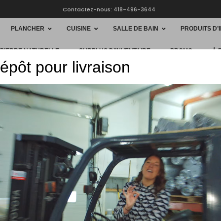
Contactez-nous: 418-496-3644
PLANCHER
CUISINE
SALLE DE BAIN
PRODUITS D’
 PIERRE NATURELLE
SURPLUS D’INVENTAIRE
PROMO
À 
épôt pour livraison
HOME
PLANC
POWERDEKOR BOI
PowerDek
Aura 57
$
5.09
/ pi
$110,96/b