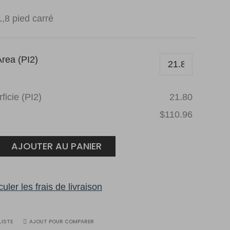
1,8 pied carré
rea (PI2)
ficie (PI2)
21.80
$110.96
kor
AJOUTER AU PANIER
ie
uler les frais de livraison
LISTE
AJOUT POUR COMPARER