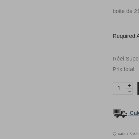
boite de 2
Required A
Réel Super
Prix total
PowerDe
Bois
franc
d’ingénier
Calc
Aura
5701
AJOUT À MA 
Endura