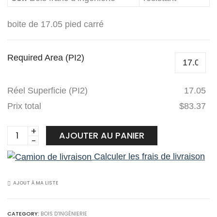
boite de 17.05 pied carré
Required Area (PI2)
Réel Superficie (PI2)
17.05
Prix total
$83.37
PowerDekor
AJOUTER AU PANIER
Bois
Calculer les frais de livraison
franc
d’ingénierie
Caryer
AJOUT À MA LISTE
Studio
7055
CATEGORY:
BOIS D'INGÉNIERIE