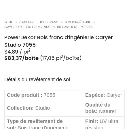
HOME
PLANCHER
BOIS-FRANC
BOIS D'INGÉNIERIE
POWERDEKOR BOIS FRANC D’INGÉNIERIE CARYER STUDIO 7055
PowerDekor Bois franc d’ingénierie Caryer
Studio 7055
2
$
4.89
/ pi
2
$83,37/boîte
(17,05 pi
/boîte)
Détails du revêtement de sol
Code produit :
7055
Espèce:
Caryer
Qualité du
Collection:
Studio
bois:
Naturel
Type de revêtement de
Finir:
UV ultra
sol:
Bois franc d’ingénierie
résistant