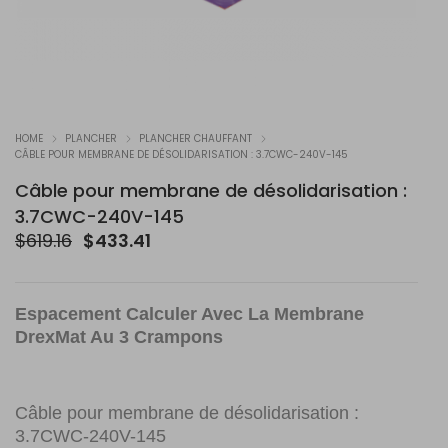
HOME
PLANCHER
PLANCHER CHAUFFANT
CÂBLE POUR MEMBRANE DE DÉSOLIDARISATION : 3.7CWC-240V-145
Câble pour membrane de désolidarisation :
3.7CWC-240V-145
Le
Le
$
619.16
$
433.41
prix
prix
initial
actuel
était :
est :
Espacement Calculer Avec La Membrane
$619.16.
$433.41.
DrexMat Au 3 Crampons
Câble pour membrane de désolidarisation :
3.7CWC-240V-145