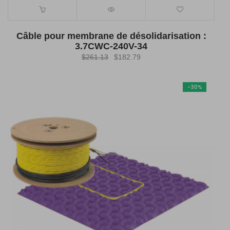
Câble pour membrane de désolidarisation :
3.7CWC-240V-34
Le
Le
$
261.13
$
182.79
prix
prix
initial
actuel
-30%
était :
est :
$261.13.
$182.79.