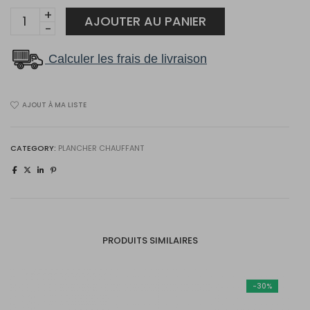
Câble
AJOUTER AU PANIER
pour
membrane
Calculer les frais de livraison
de
désolidarisation :
AJOUT À MA LISTE
3.7CWC-
240V-
145
CATEGORY:
PLANCHER CHAUFFANT
quantity
PRODUITS SIMILAIRES
-30%