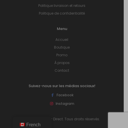
Politique livraison et retours
Politique de confidentialité
Menu
Accueil
Boutique
Promo
À propos
Contact
Suivez-nous sur les médias sociaux!
Facebook
Instagram
© 2026 Plancher Direct. Tous droits réservés.
French