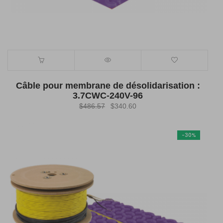
Câble pour membrane de désolidarisation :
3.7CWC-240V-96
Le
Le
$
486.57
$
340.60
prix
prix
initial
actuel
-30%
était :
est :
$486.57.
$340.60.