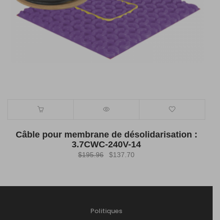
Câble pour membrane de désolidarisation :
3.7CWC-240V-14
Le
Le
$
195.96
$
137.70
prix
prix
initial
actuel
était :
est :
$195.96.
$137.70.
Politiques