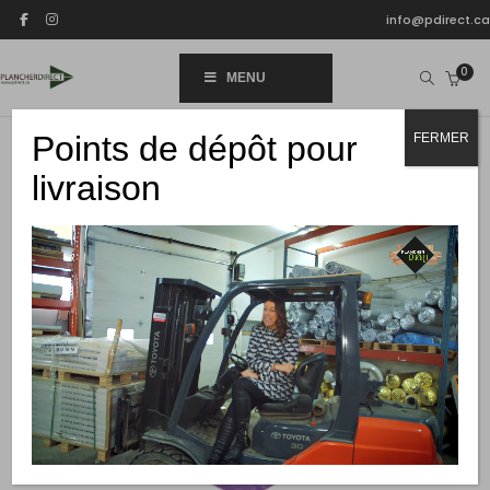
info@pdirect.ca
0
MENU
Points de dépôt pour
FERMER
-30%
livraison