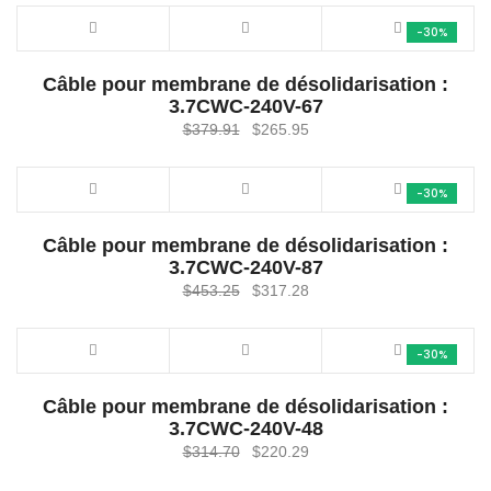
initial
actuel
-30%
était :
est :
$364.36.
$255.05.
Câble pour membrane de désolidarisation :
3.7CWC-240V-67
Le
Le
$
379.91
$
265.95
prix
prix
initial
actuel
-30%
était :
est :
$379.91.
$265.95.
Câble pour membrane de désolidarisation :
3.7CWC-240V-87
Le
Le
$
453.25
$
317.28
prix
prix
initial
actuel
-30%
était :
est :
$453.25.
$317.28.
Câble pour membrane de désolidarisation :
3.7CWC-240V-48
Le
Le
$
314.70
$
220.29
prix
prix