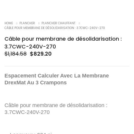
-30%
HOME
PLANCHER
PLANCHER CHAUFFANT
CÂBLE POUR MEMBRANE DE DÉSOLIDARISATION : 3.7CWC-240V-270
Câble pour membrane de désolidarisation :
3.7CWC-240V-270
Le
Le
$
1,184.58
$
829.20
prix
prix
initial
actuel
était :
est :
Espacement Calculer Avec La Membrane
$1,184.58.
$829.20.
DrexMat Au 3 Crampons
Câble pour membrane de désolidarisation :
3.7CWC-240V-270