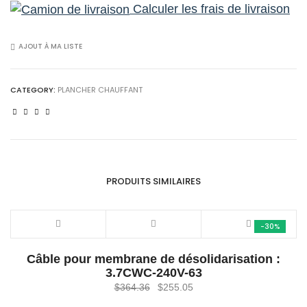
Calculer les frais de livraison
membrane
de
désolidarisation :
AJOUT À MA LISTE
3.7CWC-
240V-
CATEGORY:
PLANCHER CHAUFFANT
270
quantity
PRODUITS SIMILAIRES
-30%
Câble pour membrane de désolidarisation :
3.7CWC-240V-63
Le
Le
$
364.36
$
255.05
prix
prix