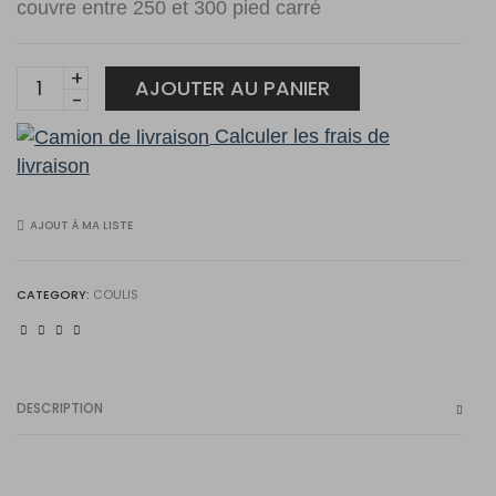
couvre entre 250 et 300 pied carré
Coulis
AJOUTER AU PANIER
Permacolor
Calculer les frais de
24
livraison
Gris
Naturel
25lbs
AJOUT À MA LISTE
quantity
CATEGORY:
COULIS
DESCRIPTION