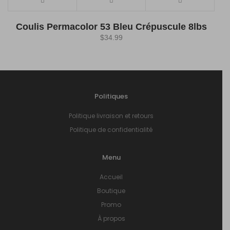
Coulis Permacolor 53 Bleu Crépuscule 8lbs
$
34.99
Politiques
Politique livraison et retours
Politique de confidentialité
Menu
Accueil
Boutique
Promo
À propos