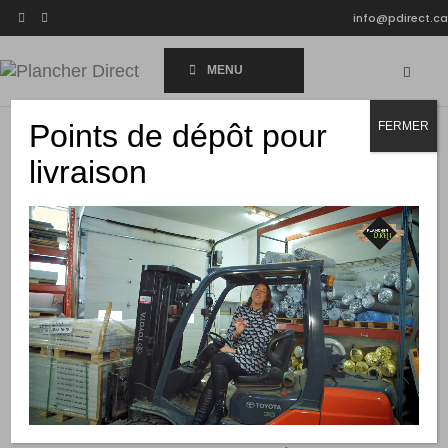
info@pdirect.ca
MENU
Points de dépôt pour
FERMER
livraison
HOME
PRODUITS D'INSTALLATIONS
COULIS
COULIS PERMACOLOR 24 GRIS NATUREL 25LBS
Coulis Permacolor 24 Gris Naturel 25lbs
$
59.99
Formulé à partir d’un mélange de ciment Portland
à haute résistance et de polymères. Assure un
joint de coulis dense, dur et durable dans une
multitude de couleurs.