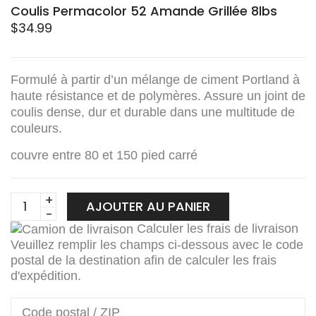
Coulis Permacolor 52 Amande Grillée 8lbs
$
34.99
Formulé à partir d’un mélange de ciment Portland à
haute résistance et de polymères. Assure un joint de
coulis dense, dur et durable dans une multitude de
couleurs.
couvre entre 80 et 150 pied carré
Coulis
AJOUTER AU PANIER
Permacolor
Calculer les frais de livraison
52
Veuillez remplir les champs ci-dessous avec le code
Amande
postal de la destination afin de calculer les frais
Grillée
d'expédition.
8lbs
quantity