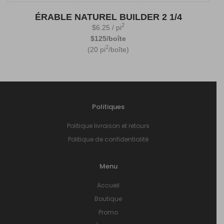
ÉRABLE NATUREL BUILDER 2 1/4
2
$
6.25
/ pi
$125/boîte
2
(20 pi
/boîte)
Politiques
Politique livraison et retours
Politique de confidentialité
Menu
Accueil
Boutique
Promo