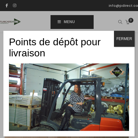
info@pdirect.ca
0
MENU
Points de dépôt pour
FERMER
livraison