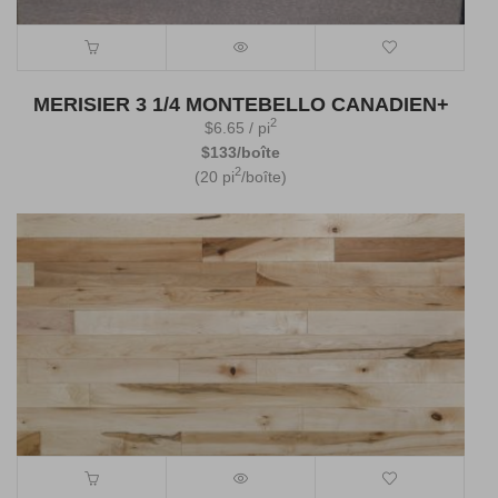
MERISIER 3 1/4 MONTEBELLO CANADIEN+
2
$
6.65
/ pi
$133/boîte
2
(20 pi
/boîte)