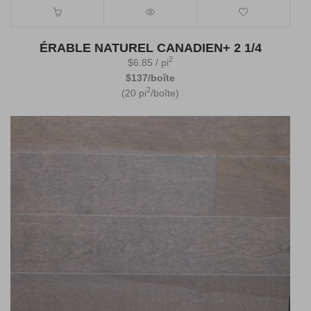
ÉRABLE NATUREL CANADIEN+ 2 1/4
2
$
6.85
/ pi
$137/boîte
2
(20 pi
/boîte)