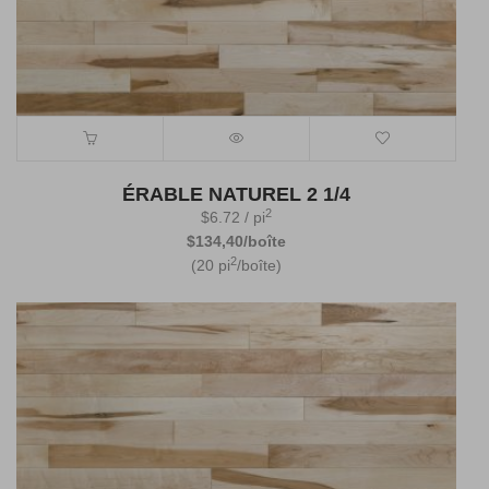
ÉRABLE NATUREL 2 1/4
2
$
6.72
/ pi
$134,40/boîte
2
(20 pi
/boîte)