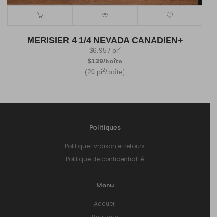
MERISIER 4 1/4 NEVADA CANADIEN+
2
$
6.95
/ pi
$139/boîte
2
(20 pi
/boîte)
Politiques
Politique livraison et retours
Politique de confidentialité
Menu
Accueil
Boutique