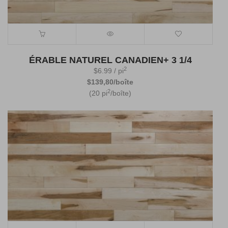
ÉRABLE NATUREL CANADIEN+ 3 1/4
2
$
6.99
/ pi
$139,80/boîte
2
(20 pi
/boîte)