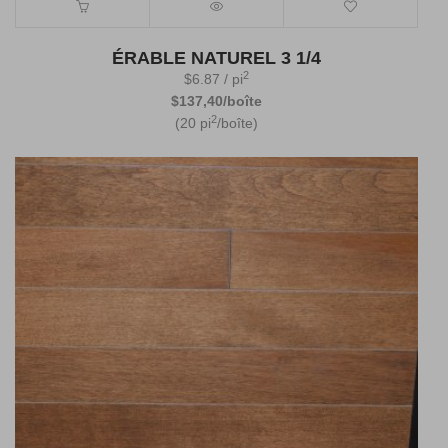
ÉRABLE NATUREL 3 1/4
2
$
6.87
/ pi
$137,40/boîte
2
(20 pi
/boîte)