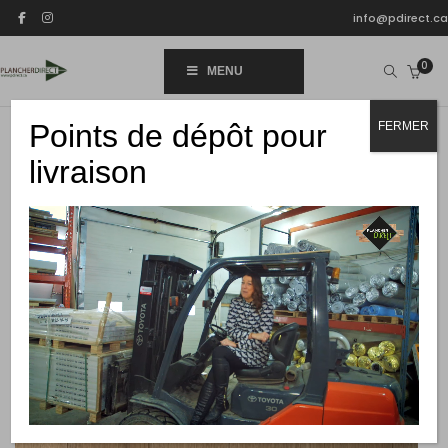
info@pdirect.ca
0
MENU
Points de dépôt pour
FERMER
livraison