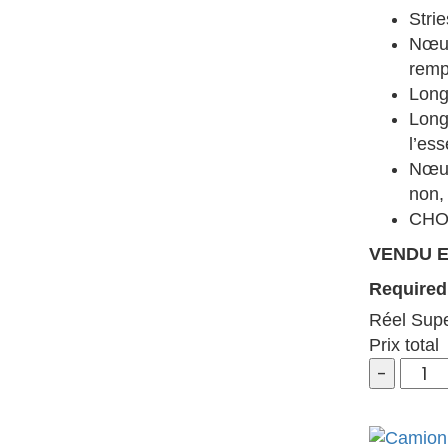
Stri
Nœud
remp
Long
Long
l’ess
Nœud
non,
CHO
VENDU E
Required 
Réel Super
Prix total
Erable
Cooper
3
1/4