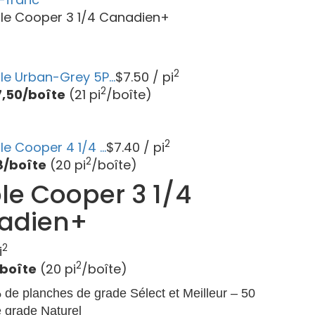
le Cooper 3 1/4 Canadien+
2
le Urban-Grey 5P...
$
7.50
/ pi
2
7,50/boîte
(21 pi
/boîte)
2
le Cooper 4 1/4 ...
$
7.40
/ pi
2
8/boîte
(20 pi
/boîte)
le Cooper 3 1/4
adien+
2
i
2
/boîte
(20 pi
/boîte)
 de planches de grade Sélect et Meilleur – 50
 grade Naturel