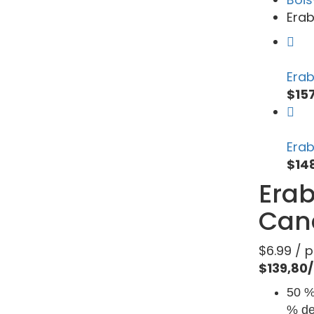
Erab
Erab
$15
Erab
$14
Erab
Can
$
6.99
/ p
$139,80
50 %
% de