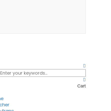
Cart
me
cher
-franc