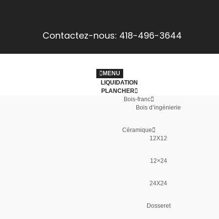
Contactez-nous: 418-496-3644
MENU
LIQUIDATION
PLANCHER
Bois-franc
Bois d’ingénierie
Céramique
12X12
12×24
24X24
Dosseret