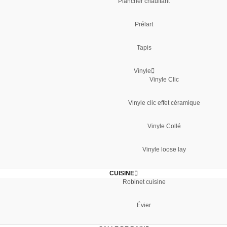
Plancher chauffant
Prélart
Tapis
Vinyle
Vinyle Clic
Vinyle clic effet céramique
Vinyle Collé
Vinyle loose lay
CUISINE
Robinet cuisine
Évier