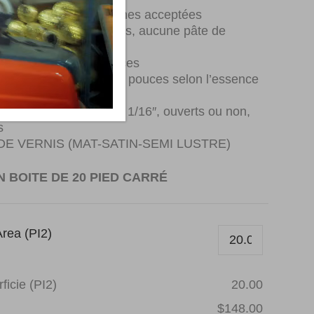
inérales noires ou brunes acceptées
ains (fermés) acceptés, aucune pâte de
sage acceptée
r minimale de 12 pouces
r moyenne de 32 à 36 pouces selon l’essence
rgeur de la planche
têtes d’épingles » de 1/16″, ouverts ou non,
s
DE VERNIS (MAT-SATIN-SEMI LUSTRE)
 BOITE DE 20 PIED CARRÉ
rea (PI2)
ficie (PI2)
20.00
$148.00