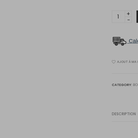
Erable
Edison
4
1/4
Calc
Canadie
quantity
AJOUT À MA 
CATEGORY:
BO
DESCRIPTION