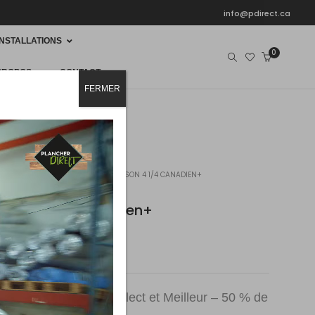
info@pdirect.ca
INSTALLATIONS
0
PROPOS
CONTACT
FERMER
HER
BOIS-FRANC
ERABLE EDISON 4 1/4 CANADIEN+
dison 4 1/4 Canadien+
2
2
te
(20 pi
/boîte)
planches de grade Sélect et Meilleur – 50 % de
turel