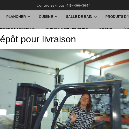
Contactez-nous: 418-496-3644
PLANCHER
CUISINE
SALLE DE BAIN
PRODUITS D’
 PIERRE NATURELLE
SURPLUS D’INVENTAIRE
PROMO
À 
épôt pour livraison
HOME
PLANC
Erable E
$
7.40
/ pi
$148/boî
50 % de 
grade Na