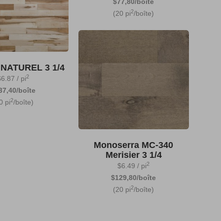
$77,80/boîte
2
(20 pi
/boîte)
NATUREL 3 1/4
2
$
6.87
/ pi
37,40/boîte
2
0 pi
/boîte)
Monoserra MC-340
Merisier 3 1/4
2
$
6.49
/ pi
$129,80/boîte
2
(20 pi
/boîte)