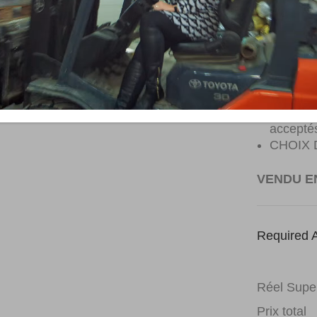
Stries m
Nœuds s
remplis
Longueu
Longueu
et la la
Nœuds « 
accepté
CHOIX 
VENDU EN
Required A
Réel Super
Prix total