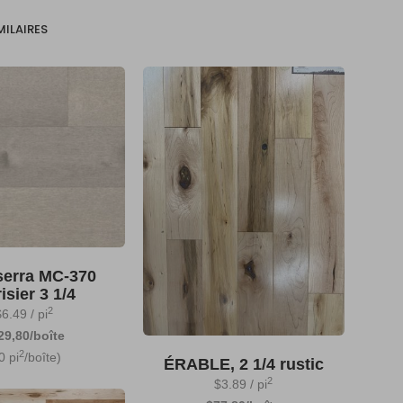
MILAIRES
erra MC-370
isier 3 1/4
2
$
6.49
/ pi
29,80/boîte
2
0 pi
/boîte)
ÉRABLE, 2 1/4 rustic
2
$
3.89
/ pi