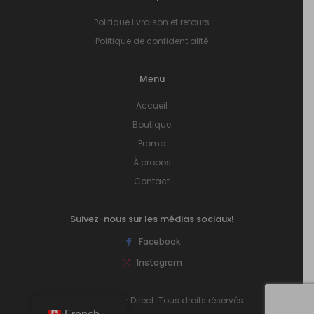
Politique livraison et retours
Politique de confidentialité
Menu
Accueil
Boutique
Promo
À propos
Contact
Suivez-nous sur les médias sociaux!
Facebook
Instagram
© 2026 Plancher Direct. Tous droits réservés.