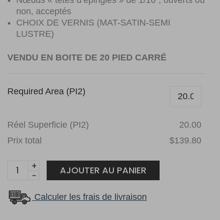
Nœuds « têtes d’épingles » de 1/16″, ouverts ou
non, acceptés
CHOIX DE VERNIS (MAT-SATIN-SEMI
LUSTRE)
VENDU EN BOITE DE 20 PIED CARRÉ
Required Area (PI2)
Réel Superficie (PI2)
20.00
Prix total
$139.80
Erable
AJOUTER AU PANIER
Pearl
3
Calculer les frais de livraison
1/4
Canadien+