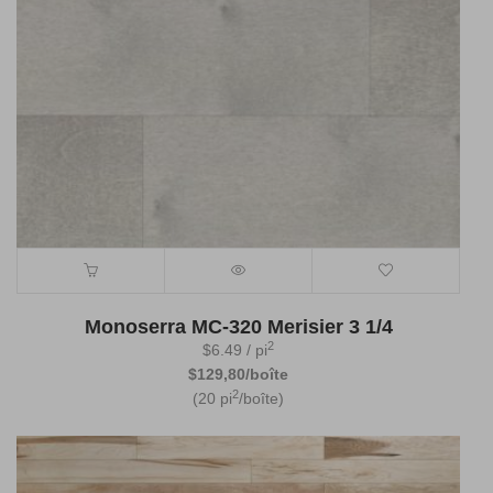
Monoserra MC-320 Merisier 3 1/4
2
$
6.49
/ pi
$129,80/boîte
2
(20 pi
/boîte)