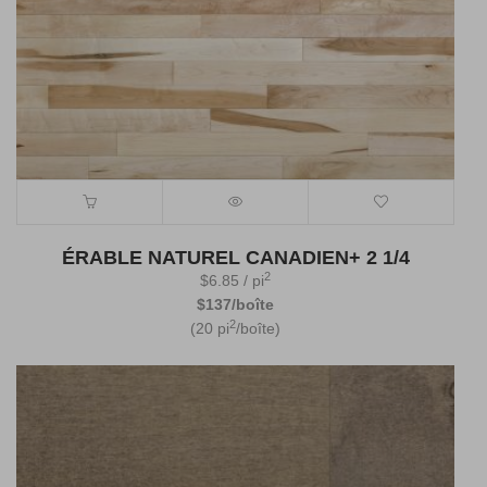
ÉRABLE NATUREL CANADIEN+ 2 1/4
2
$
6.85
/ pi
$137/boîte
2
(20 pi
/boîte)