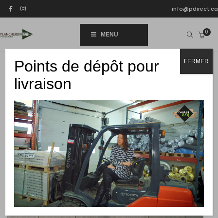
info@pdirect.ca
0
MENU
Points de dépôt pour
FERMER
livraison