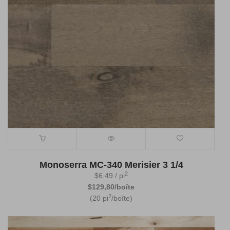
Monoserra MC-340 Merisier 3 1/4
2
$
6.49
/ pi
$129,80/boîte
2
(20 pi
/boîte)