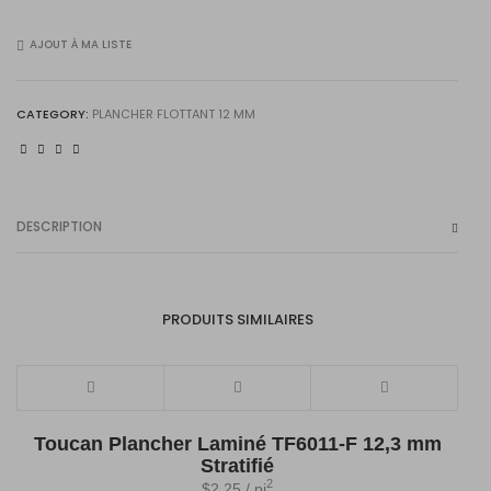
XL
Devine
AJOUT À MA LISTE
Flx026
CATEGORY:
PLANCHER FLOTTANT 12 MM
quantity
DESCRIPTION
PRODUITS SIMILAIRES
Toucan Plancher Laminé TF6011-F 12,3 mm
Stratifié
2
$
2.25
/ pi