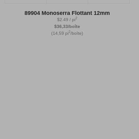
89904 Monoserra Flottant 12mm
2
$
2.49
/ pi
$36,33/boîte
2
(14,59 pi
/boîte)