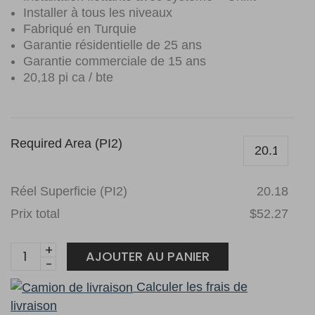
Installer à tous les niveaux
Fabriqué en Turquie
Garantie résidentielle de 25 ans
Garantie commerciale de 15 ans
20,18 pi ca / bte
Required Area (PI2)
Réel Superficie (PI2)
20.18
Prix total
$52.27
Goodfellow
AJOUTER AU PANIER
laminé
Calculer les frais de
Floorpan
livraison
Elite