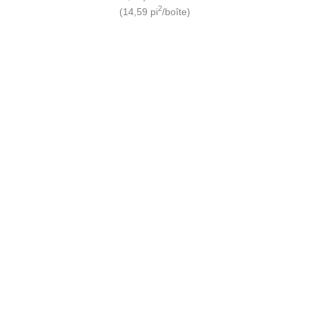
2
(14,59 pi
/boîte)