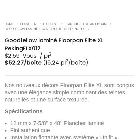
HOME
PLANCHER
FLOTTANT
PLANCHER FLOTTANT 12 MM
GOODFELLOW LAMINÉ FLOORPAN ELITE XL PEKINGFLX012
Goodfellow laminé Floorpan Elite XL
PekingFLX012
2
$
2.59
​ Vous ​ / pi
2
$52,27/boîte
(15,24 pi
/boîte)
Nos nouveaux décors Floorpan Elite XL sont conçus
avec une élégance simple combinant des teintes
naturelles et une surface texturée.
Spécifications
12 mm x 7-5/8’’ x 48’’ Plancher laminé
Fini authentique
Installation flottante avec système « Unifit »