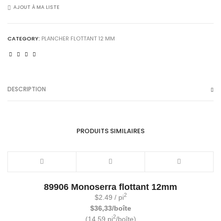
XL
AJOUT À MA LISTE
PekingFLX012
quantity
CATEGORY:
PLANCHER FLOTTANT 12 MM
DESCRIPTION
PRODUITS SIMILAIRES
89906 Monoserra flottant 12mm
2
$
2.49
/ pi
$36,33/boîte
2
(14,59 pi
/boîte)