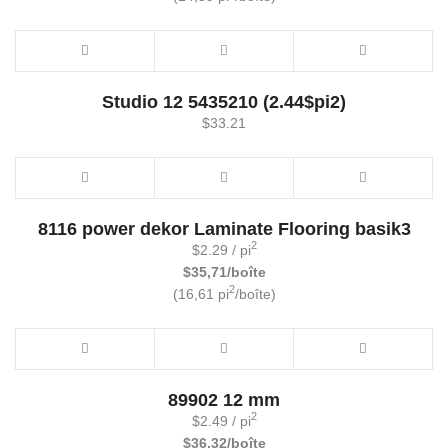
Studio 12 5435210 (2.44$pi2)
$
33.21
8116 power dekor Laminate Flooring basik3
2
$
2.29
/ pi
$35,71/boîte
2
(16,61 pi
/boîte)
89902 12 mm
2
$
2.49
/ pi
$36,32/boîte