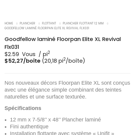
HOME
PLANCHER
FLOTTANT
PLANCHER FLOTTANT 12 MM
GOODFELLOW LAMINÉ FLOORPAN ELITE XL REVIVAL FLX031
Goodfellow laminé Floorpan Elite XL Revival
Flx031
2
$
2.59
​ Vous ​ / pi
2
$52,27/boîte
(20,18 pi
/boîte)
Nos nouveaux décors Floorpan Elite XL sont conçus
avec une élégance simple combinant des teintes
naturelles et une surface texturée.
Spécifications
12 mm x 7-5/8’’ x 48’’ Plancher laminé
Fini authentique
Installation flottante avec système « Unifit »