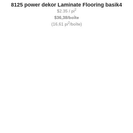
8125 power dekor Laminate Flooring basik4
2
$
2.35
/ pi
$36,38/boîte
2
(16,61 pi
/boîte)