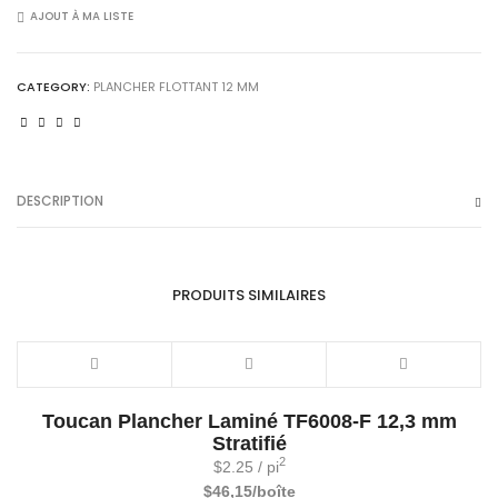
XL
AJOUT À MA LISTE
Revival
Flx031
CATEGORY:
PLANCHER FLOTTANT 12 MM
quantity
DESCRIPTION
PRODUITS SIMILAIRES
Toucan Plancher Laminé TF6008-F 12,3 mm
Stratifié
2
$
2.25
/ pi
$46,15/boîte