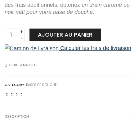
des frais additionnels, obtenez
un drain chromé ou
noir mât pour votre base de douche.
H-
AJOUTER AU PANIER
ACR
Calculer les frais de livraison
6032-
R-
2
AJOUT À MA LISTE
60x32
Bases
CATEGORY:
BASES DE DOUCHE
acrylique
quantity
DESCRIPTION