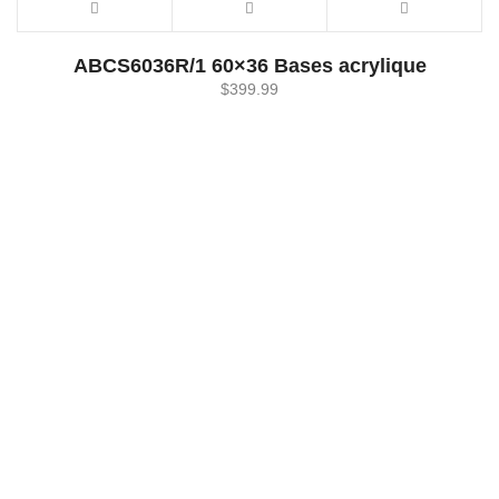
ABCS6036R/1 60×36 Bases acrylique
$
399.99