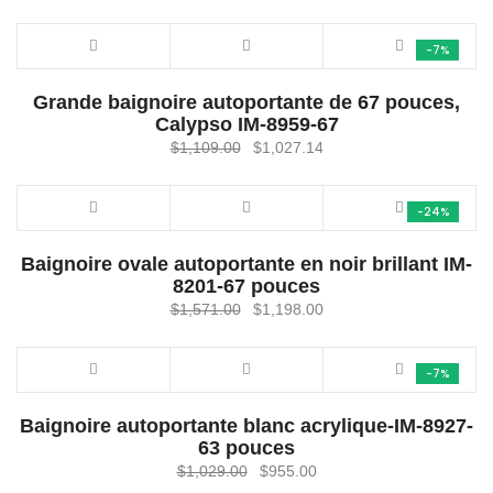
-7%
Grande baignoire autoportante de 67 pouces,
Calypso IM-8959-67
Le
Le
$
1,109.00
$
1,027.14
prix
prix
initial
actuel
-24%
était :
est :
$1,109.00.
$1,027.14.
Baignoire ovale autoportante en noir brillant IM-
8201-67 pouces
Le
Le
$
1,571.00
$
1,198.00
prix
prix
initial
actuel
-7%
était :
est :
$1,571.00.
$1,198.00.
Baignoire autoportante blanc acrylique-IM-8927-
63 pouces
Le
Le
$
1,029.00
$
955.00