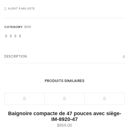
noir
brillant-
AJOUT À MA LISTE
IM-
8208A-
CATEGORY:
BAIN
67
pouces
-
B
DESCRIPTION
quantity
PRODUITS SIMILAIRES
Baignoire compacte de 47 pouces avec siège-
IM-8920-47
$
959.00