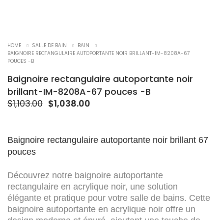
-6%
HOME
SALLE DE BAIN
BAIN
BAIGNOIRE RECTANGULAIRE AUTOPORTANTE NOIR BRILLANT-IM-8208A-67
POUCES -B
Baignoire rectangulaire autoportante noir
brillant-IM-8208A-67 pouces -B
Le
Le
$
1,103.00
$
1,038.00
prix
prix
initial
actuel
était :
est :
Baignoire rectangulaire autoportante noir brillant 67
$1,103.00.
$1,038.00.
pouces
Découvrez notre baignoire autoportante
rectangulaire en acrylique noir, une solution
élégante et pratique pour votre salle de bains. Cette
baignoire autoportante en acrylique noir offre un