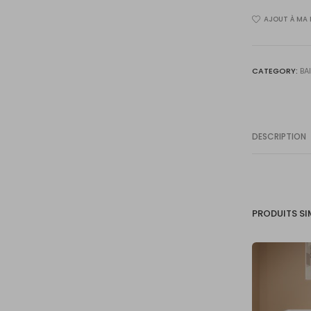
8927-
AJOUT À MA 
63
pouces
quantity
CATEGORY:
BA
DESCRIPTION
PRODUITS SI