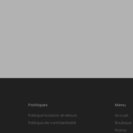
Politiques
Menu
Politique livraison et retours
Accueil
Politique de confidentialité
Boutique
Promo