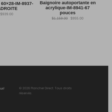
Baignoire autoportante en
e 60×28-IM-8937-
acrylique-IM-8941-67
\DROITE
pouces
$
939.00
Le
Le
$
1,159.00
$
955.00
prix
prix
initial
actuel
était :
est :
$1,159.00.
$955.00.
ux!
© 2026 Plancher Direct. Tous droits
réservés.