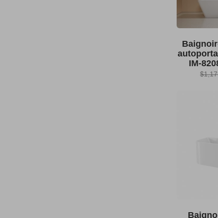
Baignoir
autoportan
IM-820
$
1,17
Baigno