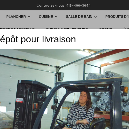
Contactez-nous: 418-496-3644
PLANCHER
CUISINE
SALLE DE BAIN
PRODUITS D’
 PIERRE NATURELLE
SURPLUS D’INVENTAIRE
PROMO
À 
épôt pour livraison
HOME
SALLE 
BAIGNOIRE AUTO
Baignoir
acryliq
$
1,029.00
IM-8927-6