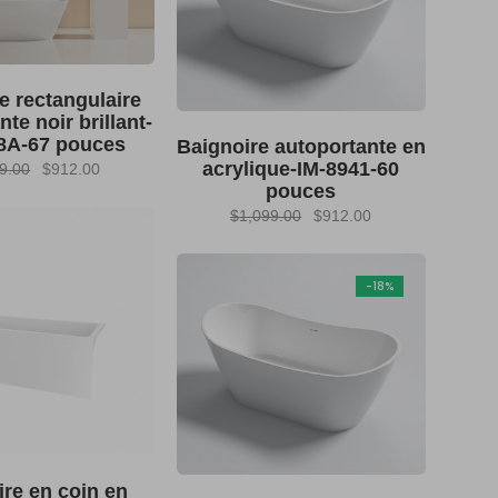
e rectangulaire
te noir brillant-
8A-67 pouces
Baignoire autoportante en
acrylique-IM-8941-60
Le
Le
9.00
$
912.00
pouces
prix
prix
Le
Le
$
1,099.00
$
912.00
initial
actuel
prix
prix
était :
est :
initial
actuel
$1,179.00.
$912.00.
-18%
était :
est :
$1,099.00.
$912.00.
ire en coin en