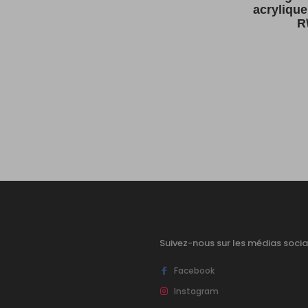
acryliqu
R
Suivez-nous sur les médias socia
Facebook
Instagram