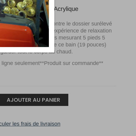
$1,029.00.
$955.00.
 autoportante Blanc Acrylique
vous confortablement contre le dossier surélevé
ifique bain pour une expérience de relaxation
arfait pour les personnes mesurant 5 pieds 5
moins, la profondeur de ce bain (19 pouces)
garder tout le corps au chaud.
 ligne seulement**Produit sur commande**
AJOUTER AU PANIER
ante
-
uler les frais de livraison