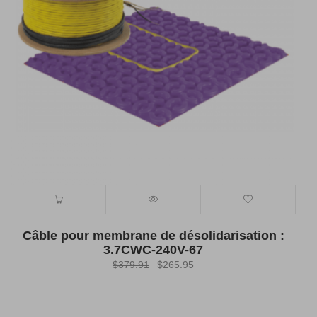
Câble pour membrane de désolidarisation :
3.7CWC-240V-67
Le
Le
$
379.91
$
265.95
prix
prix
initial
actuel
était :
est :