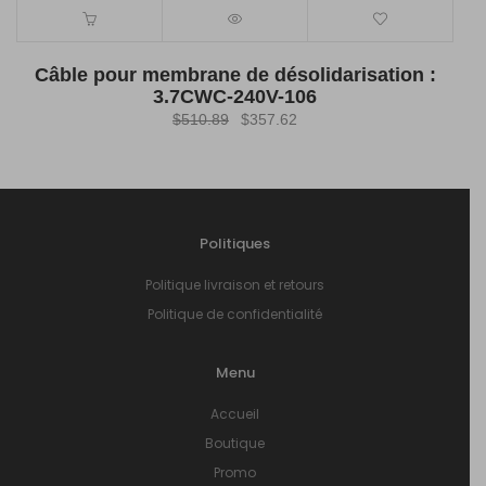
Câble pour membrane de désolidarisation :
3.7CWC-240V-106
Le
Le
$
510.89
$
357.62
prix
prix
initial
actuel
était :
est :
$510.89.
$357.62.
Politiques
Politique livraison et retours
Politique de confidentialité
Menu
Accueil
Boutique
Promo