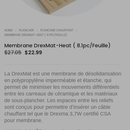
HOME
PLANCHER
PLANCHER CHAUFFANT
MEMBRANE DREXMAT-HEAT ( 8.1PC/FEUILLE)
Membrane DrexMat-Heat ( 8.1pc/Feuille)
Le
Le
$
27.05
$
22.99
prix
prix
initial
actuel
était :
est :
La DrexMat est une membrane de désolidarisation
$27.05.
$22.99.
en polypropylène imperméable et étanche, qui
permet de minimiser les mouvements différentiels
entre les carreaux de céramique et les matériaux
de sous-plancher. Les espaces entre les reliefs
sont conçus pour permettre dʼinsérer un câble
chauffant tel que le Drexma 3,7W certifié CSA
pour membrane.