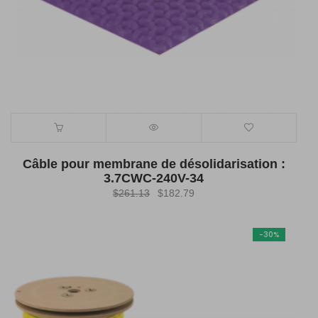
Câble pour membrane de désolidarisation :
3.7CWC-240V-34
Le
Le
$
261.13
$
182.79
prix
prix
initial
actuel
-30%
était :
est :
$261.13.
$182.79.