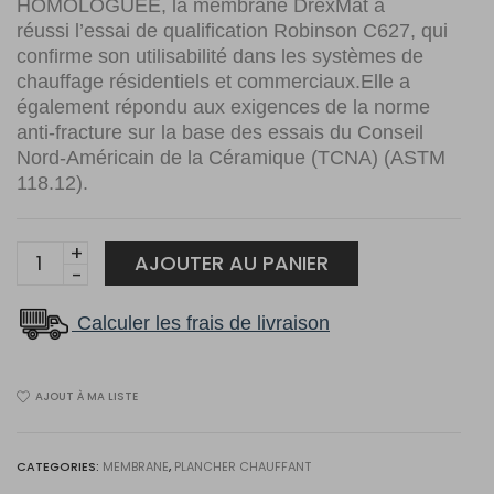
HOMOLOGUÉE, la membrane DrexMat a
réussi l’essai de qualification Robinson C627, qui
confirme son utilisabilité dans les systèmes de
chauffage résidentiels et commerciaux.Elle a
également répondu aux exigences de la norme
anti-fracture sur la base des essais du Conseil
Nord-Américain de la Céramique (TCNA) (ASTM
118.12).
Membrane
AJOUTER AU PANIER
DrexMat-
Heat
Calculer les frais de livraison
(
8.1pc/Feuille)
AJOUT À MA LISTE
quantity
CATEGORIES:
MEMBRANE
,
PLANCHER CHAUFFANT