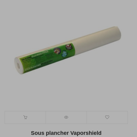
$379.91.
$265.95.
Sous plancher Vaporshield