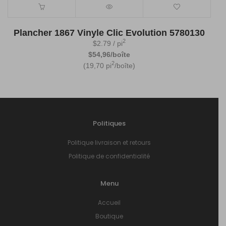
Plancher 1867 Vinyle Clic Evolution 5780130
2
$
2.79
/ pi
$54,96/boîte
2
(19,70 pi
/boîte)
Politiques
Politique livraison et retours
Politique de confidentialité
Menu
Accueil
Boutique