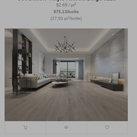
2
$
2.69
/ pi
$75,13/boîte
2
(27,93 pi
/boîte)