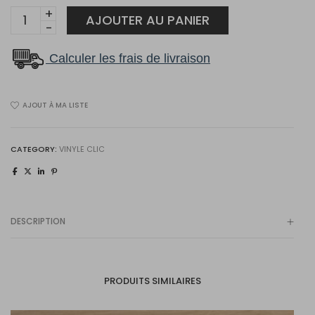
Plancher
AJOUTER AU PANIER
1867
Évolution
Calculer les frais de livraison
Série
Magma
AJOUT À MA LISTE
Caldeira
5780150
quantity
CATEGORY:
VINYLE CLIC
DESCRIPTION
PRODUITS SIMILAIRES