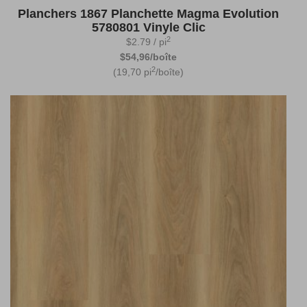
Planchers 1867 Planchette Magma Evolution
5780801 Vinyle Clic
2
$
2.79
/ pi
$54,96/boîte
2
(19,70 pi
/boîte)