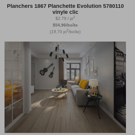
Planchers 1867 Planchette Evolution 5780110
vinyle clic
2
$
2.79
/ pi
$54,96/boîte
2
(19,70 pi
/boîte)