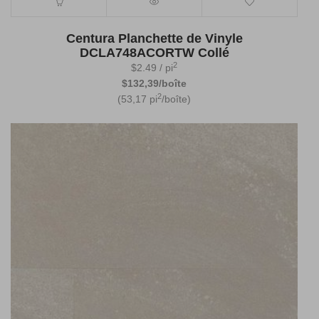
Centura Planchette de Vinyle
DCLA748ACORTW Collé
2
$
2.49
/ pi
$132,39/boîte
2
(53,17 pi
/boîte)