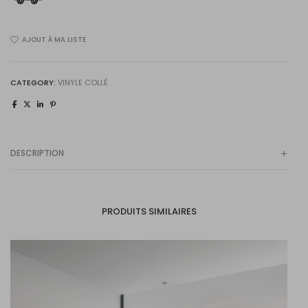
Serie
Rise
AJOUT À MA LISTE
Persei
57025120
quantity
CATEGORY:
VINYLE COLLÉ
DESCRIPTION
PRODUITS SIMILAIRES