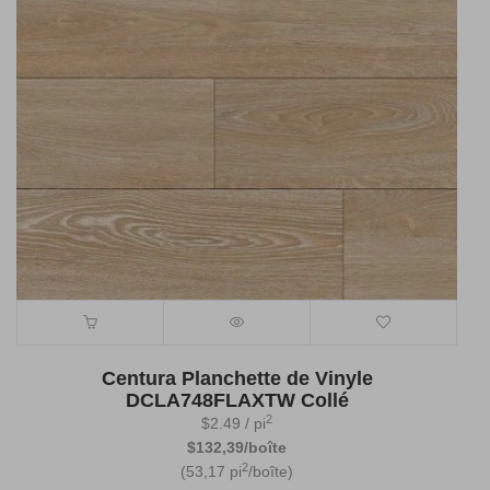
Centura Planchette de Vinyle
DCLA748FLAXTW Collé
2
$
2.49
/ pi
$132,39/boîte
2
(53,17 pi
/boîte)