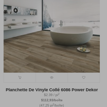
Planchette De Vinyle Collé 6086 Power Dekor
2
$
2.39
/ pi
$112,93/boîte
2
(47,25 pi
/boîte)