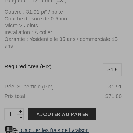
Longueur : 1219 mm (48″)
Couvre : 31,91 pi² / boite
Couche d’usure de 0.5 mm
Micro V-Joints
Installation : À coller
Garantie : résidentielle 35 ans / commerciale 15
ans
Required Area (PI2)
Réel Superficie (PI2)
31.91
Prix total
$71.80
Plancher
AJOUTER AU PANIER
1867
Évolution
Calculer les frais de livraison