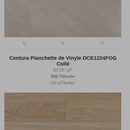
Centura Planchette de Vinyle DCE1224FOG
Collé
2
$
3.29
/ pi
$98,70/boîte
2
(30 pi
/boîte)