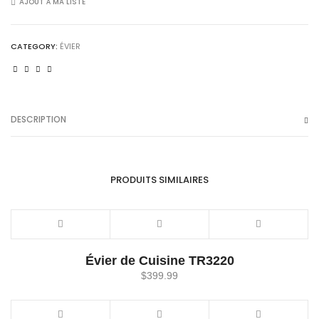
quantity
AJOUT À MA LISTE
CATEGORY:
ÉVIER
DESCRIPTION
PRODUITS SIMILAIRES
Évier de Cuisine TR3220
$
399.99