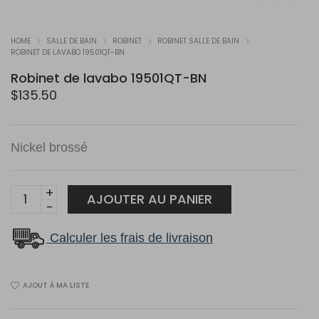
HOME
SALLE DE BAIN
ROBINET
ROBINET SALLE DE BAIN
ROBINET DE LAVABO 19501QT-BN
Robinet de lavabo 19501QT-BN
$
135.50
Nickel brossé
Robinet
AJOUTER AU PANIER
de
lavabo
Calculer les frais de livraison
19501QT-
BN
AJOUT À MA LISTE
quantity