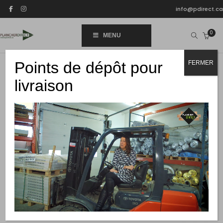
info@pdirect.ca
0
MENU
Points de dépôt pour
FERMER
livraison