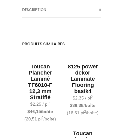
DESCRIPTION
PRODUITS SIMILAIRES
Toucan
8125 power
Plancher
dekor
Laminé
Laminate
TF6010-F
Flooring
12,3 mm
basik4
Stratifié
2
$
2.35
/ pi
2
$
2.25
/ pi
$36,38/boîte
$46,15/boîte
2
(16,61 pi
/boîte)
2
(20,51 pi
/boîte)
Toucan