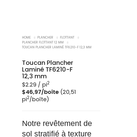
HOME
PLANCHER
FLOTTANT
PLANCHER FLOTTANT 12 MM
TOUCAN PLANCHER LAMINÉ TF6210-F 12,3 MM
Toucan Plancher
Laminé TF6210-F
12,3 mm
2
$
2.29
/ pi
$46,97/boîte
(20,51
2
pi
/boîte)
Notre revêtement de
sol stratifié à texture