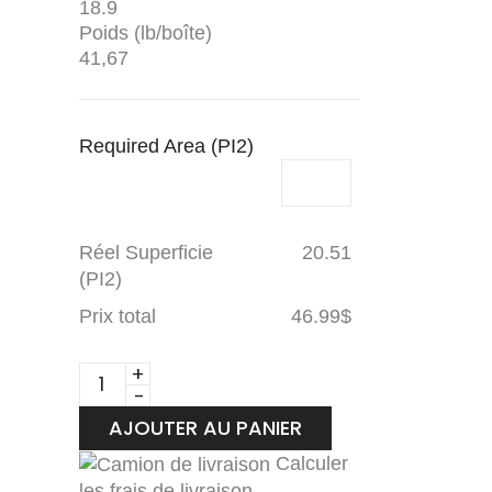
18.9
Poids (lb/boîte)
41,67
Required Area (PI2)
Réel Superficie
20.51
(PI2)
Prix total
46.99
$
Toucan
Plancher
AJOUTER AU PANIER
Laminé
TF6210-
Calculer
les frais de livraison