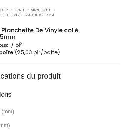
CHER
VINYLE
VINYLE COLLÉ
ETTE DE VINYLE COLLÉ TFL609 5MM
Planchette De Vinyle collé
9 5mm
2
ous ​ / pi
2
boîte
(25,03 pi
/boîte)
ications du produit
ions
 (mm)
(mm)