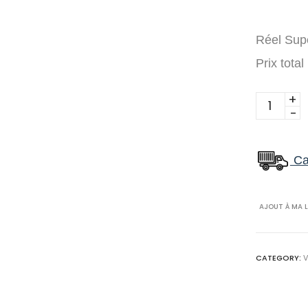
Réel Supe
Prix total
Toucan
Planche
De
Vinyle
Cal
collé
TFL609
AJOUT À MA L
5mm
quantity
CATEGORY:
V