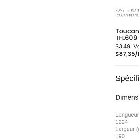
HOME
PLAN
TOUCAN PLANCH
Toucan 
TFL60
$
3.49
​ V
$87,35/
Spécif
Dimens
Longueur
1224
Largeur 
190