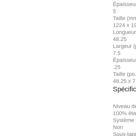
Épaisseu
5
Taille (m
1224 x 1
Longueur
48.25
Largeur (
7.5
Épaisseur
.25
Taille (po.
48,25 x 7
Spécific
Niveau de
100% ét
Système d
Non
Sous-tapi