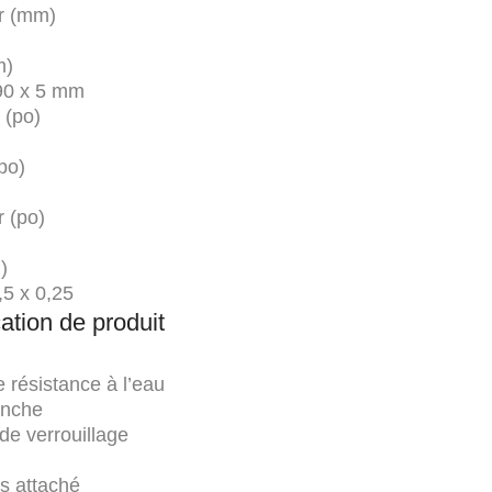
r (mm)
m)
90 x 5 mm
 (po)
po)
 (po)
)
,5 x 0,25
ation de produit
 résistance à l’eau
anche
e verrouillage
s attaché