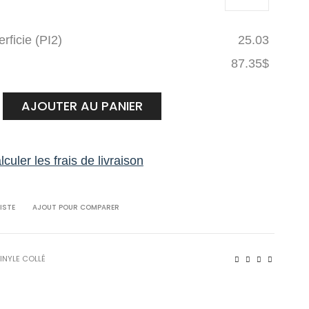
rficie (PI2)
25.03
87.35
$
AJOUTER AU PANIER
tte
culer les frais de livraison
ISTE
AJOUT POUR COMPARER
INYLE COLLÉ