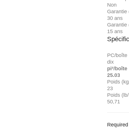
Non
Garantie 
30 ans
Garantie
15 ans
Spécifi
PC/boîte
dix
pi²/boîte
25.03
Poids (kg
23
Poids (lb/
50,71
Required 