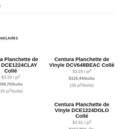
N
IMILAIRES
a Planchette de
Centura Planchette de
e DCE1224CLAY
Vinyle DCV648BEAC Collé
Collé
2
$
3.29
/ pi
2
$
3.29
/ pi
$118,44/boîte
$98,70/boîte
2
(36 pi
/boîte)
2
(30 pi
/boîte)
Centura Planchette de
Vinyle DCE1224DOLO
Collé
2
$
3.91
/ pi