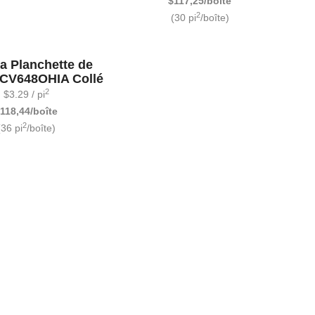
$117,25/boîte
2
(30 pi
/boîte)
a Planchette de
DCV648OHIA Collé
2
$
3.29
/ pi
118,44/boîte
2
(36 pi
/boîte)