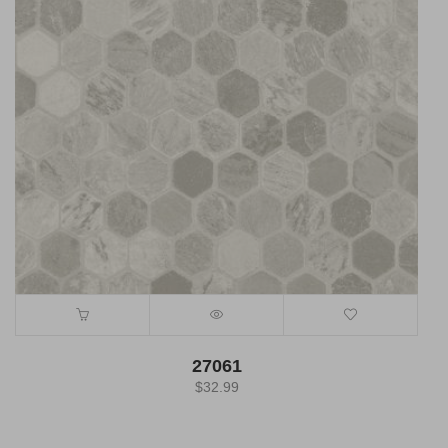
27061
$
32.99