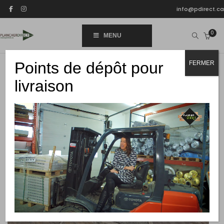
info@pdirect.ca
0
MENU
Points de dépôt pour
FERMER
livraison