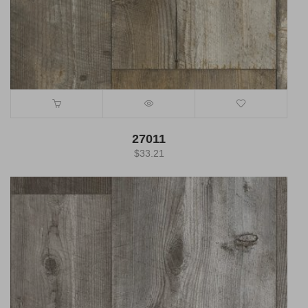
27011
$
33.21