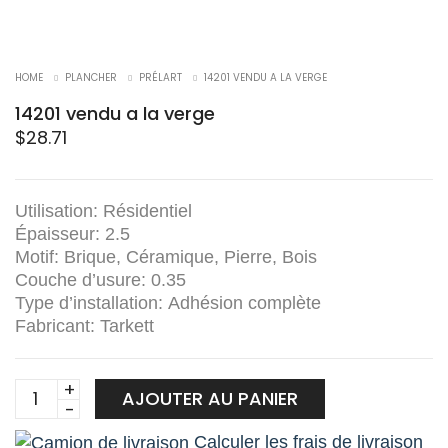
HOME
PLANCHER
PRÉLART
14201 VENDU A LA VERGE
14201 vendu a la verge
$
28.71
Utilisation:
Résidentiel
Épaisseur:
2.5
Motif:
Brique, Céramique, Pierre, Bois
Couche d’usure:
0.35
Type d’installation:
Adhésion complète
Fabricant:
Tarkett
14201
AJOUTER AU PANIER
vendu
Calculer les frais de livraison
a