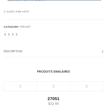
la
verge
AJOUT À MA LISTE
quantity
CATEGORY:
PRÉLART
DESCRIPTION
PRODUITS SIMILAIRES
27051
$
32.99