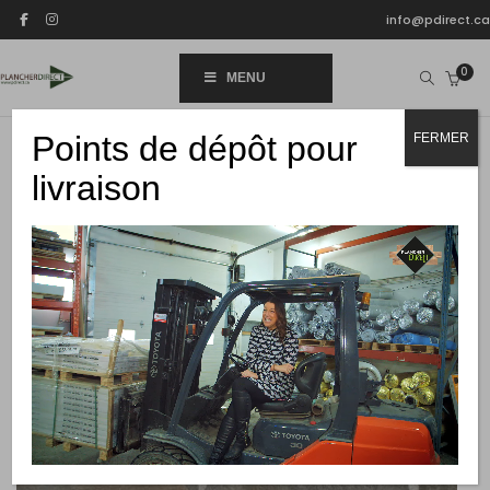
info@pdirect.ca
0
MENU
Points de dépôt pour
FERMER
livraison