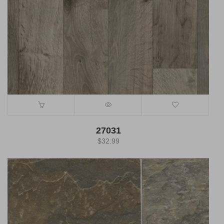
27031
$
32.99