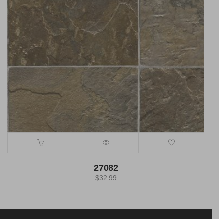
27082
$
32.99