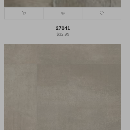
27041
$
32.99