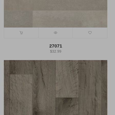
27071
$
32.99