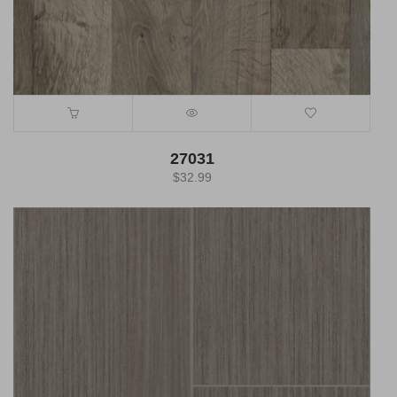
27031
$
32.99