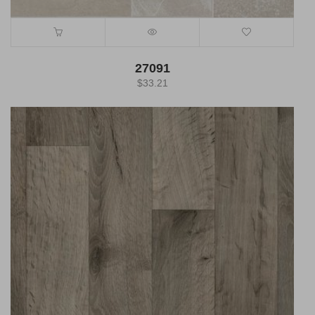
27091
$
33.21