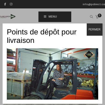
info@pdirect.ca
0
MENU
Points de dépôt pour
FERMER
livraison