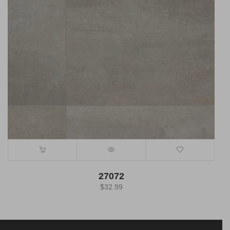
27072
$
32.99