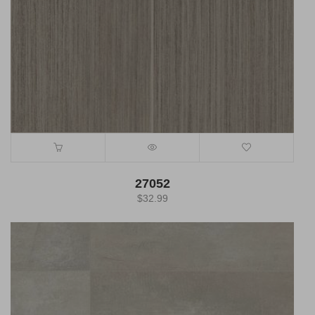
27052
$
32.99