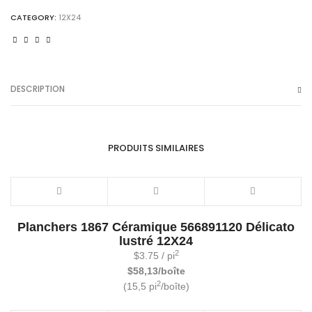
12x24
CATEGORY:
12X24
quantity
DESCRIPTION
PRODUITS SIMILAIRES
Planchers 1867 Céramique 566891120 Délicato
lustré 12X24
2
$
3.75
/ pi
$58,13/boîte
2
(15,5 pi
/boîte)