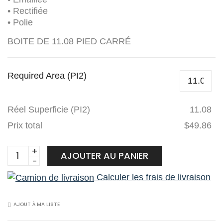
• Rectifiée
• Polie
BOITE DE 11.08 PIED CARRÉ
Required Area (PI2)
Réel Superficie (PI2)
11.08
Prix total
$49.86
Planchers
AJOUTER AU PANIER
1867
Calculer les frais de livraison
Céramique
561891120P
Cielo
AJOUT À MA LISTE
delicato