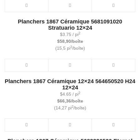
Planchers 1867 Céramique 5681091020
Stratuario 12×24
2
$
3.75
/ pi
$58,90/boîte
2
(15,5 pi
/boîte)
Planchers 1867 Céramique 12×24 564650520 H24
12×24
2
$
4.65
/ pi
$66,36/boîte
2
(14,27 pi
/boîte)