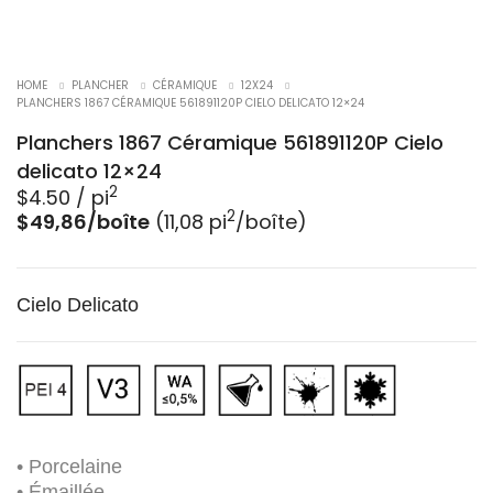
HOME
PLANCHER
CÉRAMIQUE
12X24
PLANCHERS 1867 CÉRAMIQUE 561891120P CIELO DELICATO 12×24
Planchers 1867 Céramique 561891120P Cielo
delicato 12×24
2
$
4.50
/ pi
2
$49,86/boîte
(11,08 pi
/boîte)
Cielo Delicato
• Porcelaine
• Émaillée