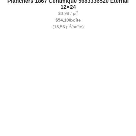
Planchers 1867 Céramique 5683336520 Eternal
12×24
2
$
3.99
/ pi
$54,10/boîte
2
(13,56 pi
/boîte)