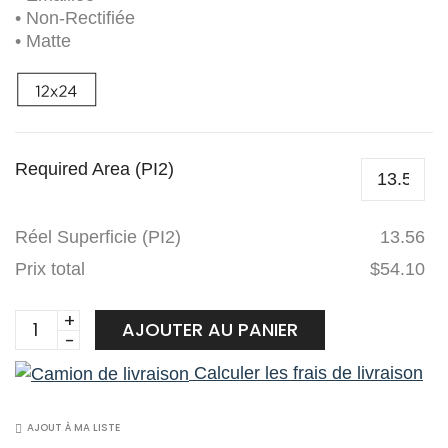
• Non-Rectifiée
• Matte
Required Area (PI2)
Réel Superficie (PI2)
13.56
Prix total
$54.10
Planchers
AJOUTER AU PANIER
1867
Calculer les frais de livraison
Céramique
5683336520
Eternal
AJOUT À MA LISTE