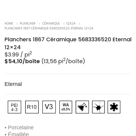
HOME
PLANCHER
CÉRAMIQUE
12X24
PLANCHERS 1867 CÉRAMIQUE 5683336520 ETERNAL 12×24
Planchers 1867 Céramique 5683336520 Eternal
12×24
2
$
3.99
/ pi
2
$54,10/boîte
(13,56 pi
/boîte)
Eternal
• Porcelaine
• Émaillée