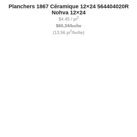
Planchers 1867 Céramique 12×24 564404020R
Nohva 12×24
2
$
4.45
/ pi
$60,34/boîte
2
(13,56 pi
/boîte)