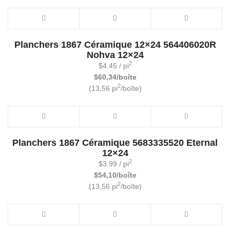
Planchers 1867 Céramique 12×24 564406020R
Nohva 12×24
2
$
4.45
/ pi
$60,34/boîte
2
(13,56 pi
/boîte)
Planchers 1867 Céramique 5683335520 Eternal
12×24
2
$
3.99
/ pi
$54,10/boîte
2
(13,56 pi
/boîte)