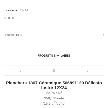
12x24
quantity
CATEGORY:
12X24
DESCRIPTION
PRODUITS SIMILAIRES
Planchers 1867 Céramique 566891120 Délicato
lustré 12X24
2
$
3.75
/ pi
$58,13/boîte
2
(15,5 pi
/boîte)