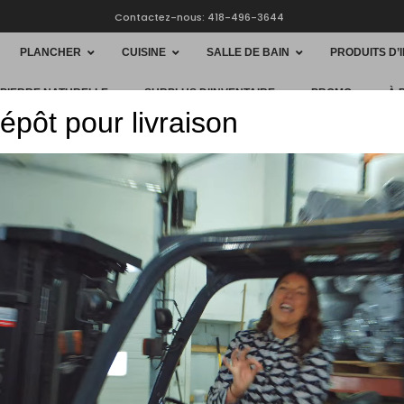
Contactez-nous: 418-496-3644
PLANCHER
CUISINE
SALLE DE BAIN
PRODUITS D’
 PIERRE NATURELLE
SURPLUS D’INVENTAIRE
PROMO
À 
épôt pour livraison
HOME
PLANC
PLANCHERS 1867
Planche
5643510
$
4.68
/ pi
$63,50/b