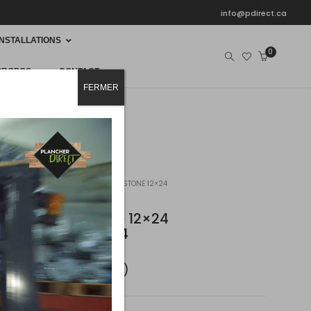
info@pdirect.ca
INSTALLATIONS
0
PROPOS
CONTACT
FERMER
HER
CÉRAMIQUE
12X24
 CÉRAMIQUE 12×24 564351020 SUNSTONE 12×24
rs 1867 Céramique 12×24
20 Sunstone 12×24
2
2
oîte
(13,56 pi
/boîte)