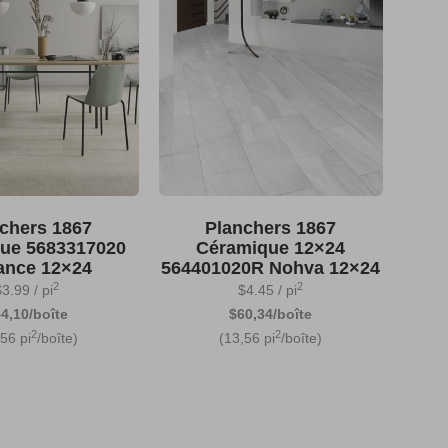
chers 1867
Planchers 1867
ue 5683317020
Céramique 12×24
ance 12×24
564401020R Nohva 12×24
2
2
$
3.99
/ pi
$
4.45
/ pi
4,10/boîte
$60,34/boîte
2
2
,56 pi
/boîte)
(13,56 pi
/boîte)