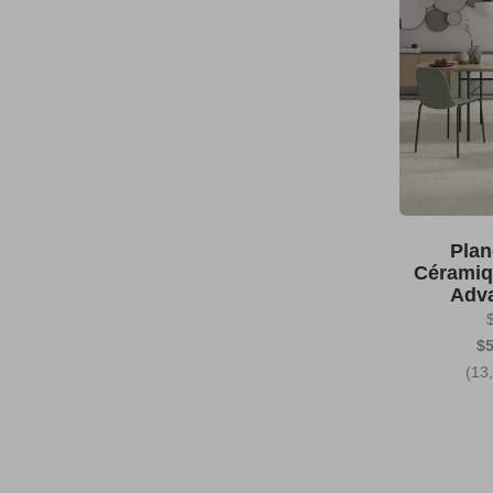
Plan
Céramiq
Adv
$5
(13