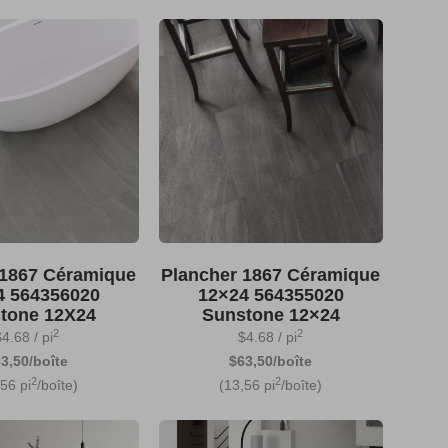
 1867 Céramique
Plancher 1867 Céramique
4 564356020
12×24 564355020
tone 12X24
Sunstone 12×24
2
2
$
4.68
/ pi
$
4.68
/ pi
3,50/boîte
$63,50/boîte
2
2
,56 pi
/boîte)
(13,56 pi
/boîte)