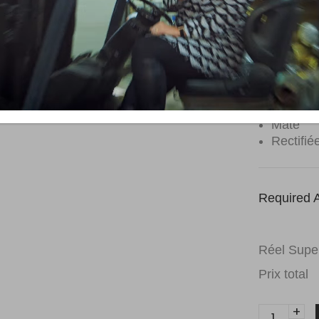
Sunstone
Porcela
Non-éma
Mate
Rectifié
Required A
Réel Super
Prix total
Plancher