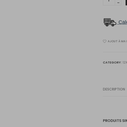
1867
Céramiq
12x24
Calc
56435102
Sunstone
AJOUT À MA 
12x24
quantity
CATEGORY:
12
DESCRIPTION
PRODUITS SI