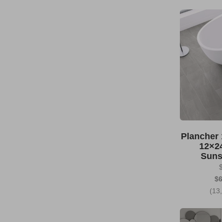
Plancher
12×2
Suns
$6
(13