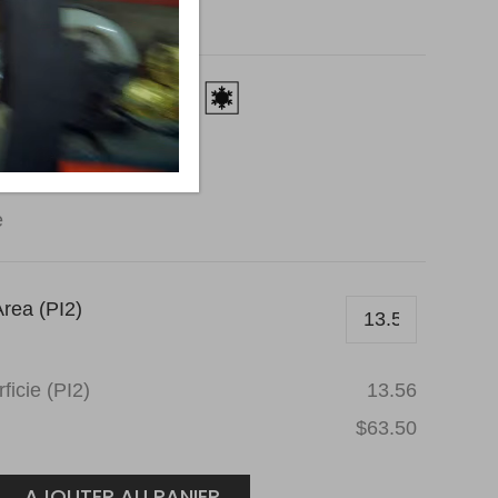
ine
illée
e
rea (PI2)
ficie (PI2)
13.56
$63.50
s
AJOUTER AU PANIER