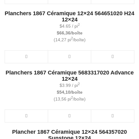
Planchers 1867 Céramique 12×24 564651020 H24
12×24
2
$
4.65
/ pi
$66,36/boîte
2
(14,27 pi
/boîte)
Planchers 1867 Céramique 5683317020 Advance
12×24
2
$
3.99
/ pi
$54,10/boîte
2
(13,56 pi
/boîte)
Plancher 1867 Céramique 12×24 564357020
Sunstone 12×24