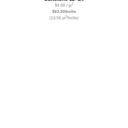
2
$
4.68
/ pi
$63,50/boîte
2
(13,56 pi
/boîte)