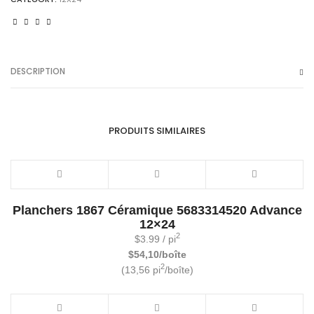
quantity
DESCRIPTION
PRODUITS SIMILAIRES
Planchers 1867 Céramique 5683314520 Advance
12×24
2
$
3.99
/ pi
$54,10/boîte
2
(13,56 pi
/boîte)