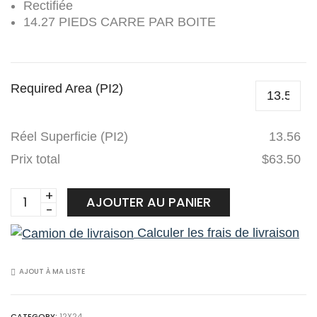
Rectifiée
14.27 PIEDS CARRE PAR BOITE
Required Area (PI2)
Réel Superficie (PI2)
13.56
Prix total
$63.50
Planchers
AJOUTER AU PANIER
1867
Calculer les frais de livraison
Céramique
12x24
564351520
AJOUT À MA LISTE
Sunstone
12x24
CATEGORY:
12X24