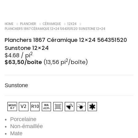
HOME
PLANCHER
CÉRAMIQUE
12X24
PLANCHERS 1867 CÉRAMIQUE 12×24 564351520 SUNSTONE 12×24
Planchers 1867 Céramique 12×24 564351520
Sunstone 12×24
2
$
4.68
/ pi
2
$63,50/boîte
(13,56 pi
/boîte)
Sunstone
Porcelaine
Non-émaillée
Mate