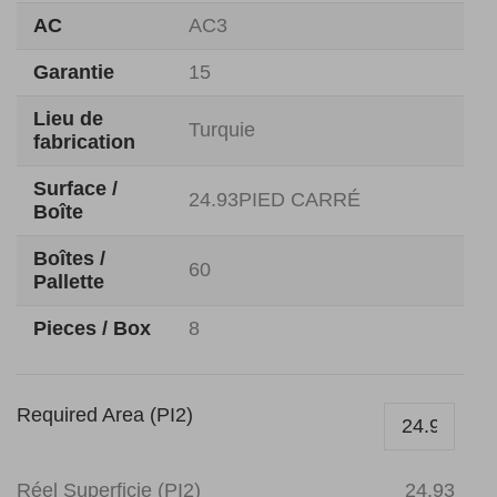
AC
AC3
Garantie
15
Lieu de
Turquie
fabrication
Surface /
24.93PIED CARRÉ
Boîte
Boîtes /
60
Pallette
Pieces / Box
8
Required Area (PI2)
Réel Superficie (PI2)
24.93