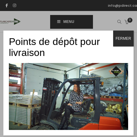
info@pdirect.ca
0
MENU
Points de dépôt pour
FERMER
livraison