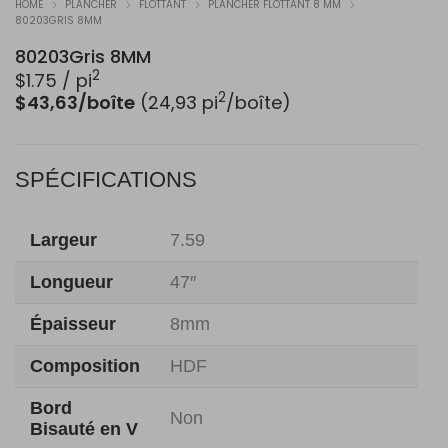
HOME
PLANCHER
FLOTTANT
PLANCHER FLOTTANT 8 MM
80203GRIS 8MM
80203Gris 8MM
2
$
1.75
/ pi
2
$43,63/boîte
(24,93 pi
/boîte)
SPÉCIFICATIONS
Largeur
7.59
Longueur
47″
Épaisseur
8mm
Composition
HDF
Bord
Non
Bisauté en V