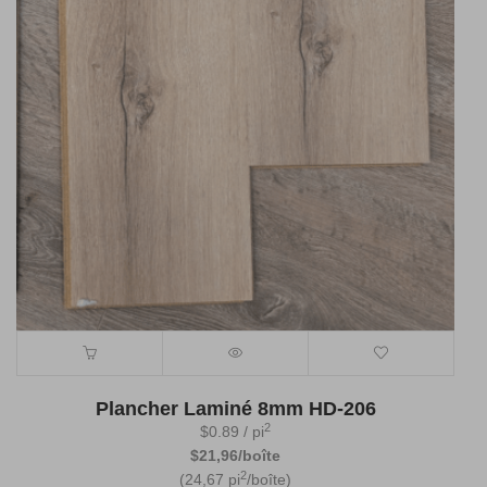
Plancher Laminé 8mm HD-206
2
$
0.89
/ pi
$21,96/boîte
2
(24,67 pi
/boîte)