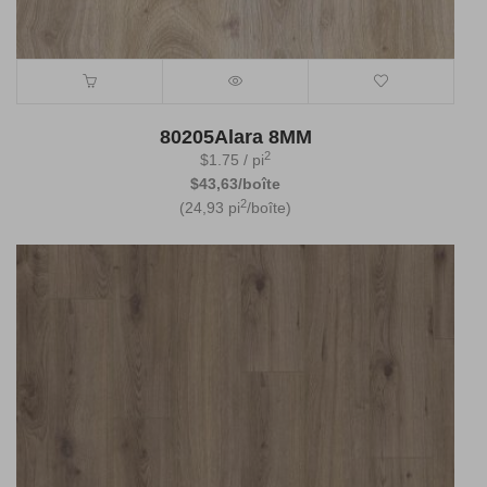
80205Alara 8MM
2
$
1.75
/ pi
$43,63/boîte
2
(24,93 pi
/boîte)