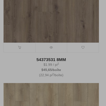
54373531 8MM
2
$
1.99
/ pi
$45,65/boîte
2
(22,94 pi
/boîte)