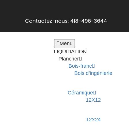
Contactez-nous: 418-496-3644
Menu
LIQUIDATION
Plancher
Bois-franc
Bois d’ingénierie
Céramique
12X12
12×24