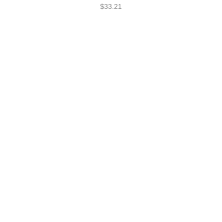
$
33.21