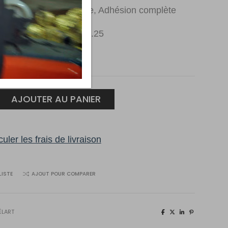
llation : Pose sans colle, Adhésion complète
ormat 0.0mm) : 2.0
ure (format 0.0mm) : 0.25
e 12′ de largeur
 LA VERGE CARRÉ
AJOUTER AU PANIER
uler les frais de livraison
LISTE
AJOUT POUR COMPARER
ÉLART