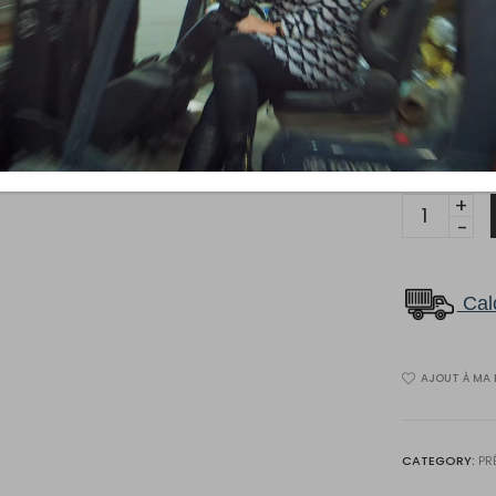
Type d’insta
Épaisseur (f
Couche d’us
Rouleau d
VENDU A
1492
quantity
Calc
AJOUT À MA 
CATEGORY:
PR