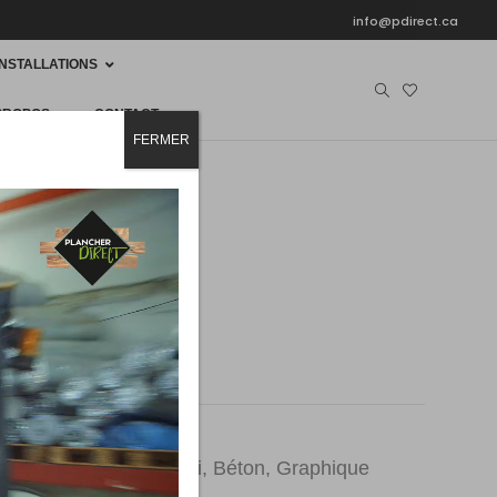
info@pdirect.ca
INSTALLATIONS
PROPOS
CONTACT
FERMER
HER
PRÉLART
1492
rs : Tarkett
mique, Pierre, Bois, Uni, Béton, Graphique
cher, Résidentiel