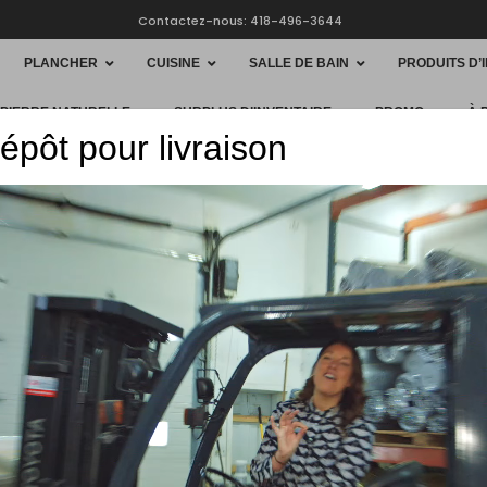
Contactez-nous: 418-496-3644
PLANCHER
CUISINE
SALLE DE BAIN
PRODUITS D’
 PIERRE NATURELLE
SURPLUS D’INVENTAIRE
PROMO
À 
épôt pour livraison
HOME
PLANC
1492
$
25.11
Manufacturie
Motif : Céra
Usage : Plan