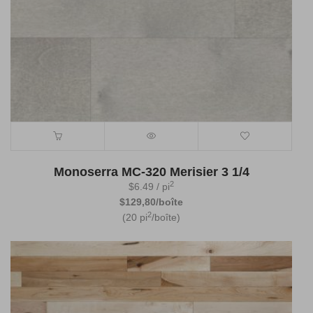
Monoserra MC-320 Merisier 3 1/4
2
$
6.49
/ pi
$129,80/boîte
2
(20 pi
/boîte)