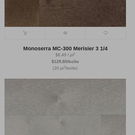
Monoserra MC-300 Merisier 3 1/4
2
$
6.49
/ pi
$129,80/boîte
2
(20 pi
/boîte)