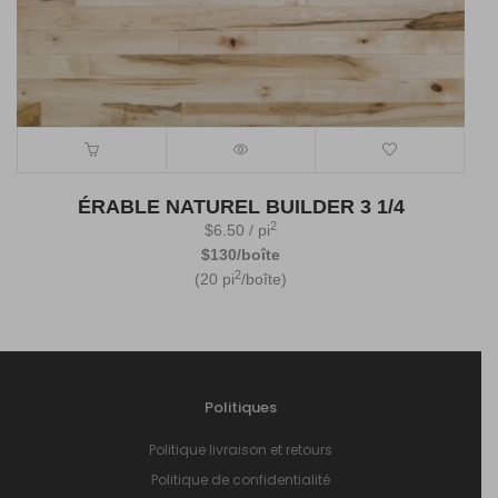
ÉRABLE NATUREL BUILDER 3 1/4
2
$
6.50
/ pi
$130/boîte
2
(20 pi
/boîte)
Politiques
Politique livraison et retours
Politique de confidentialité