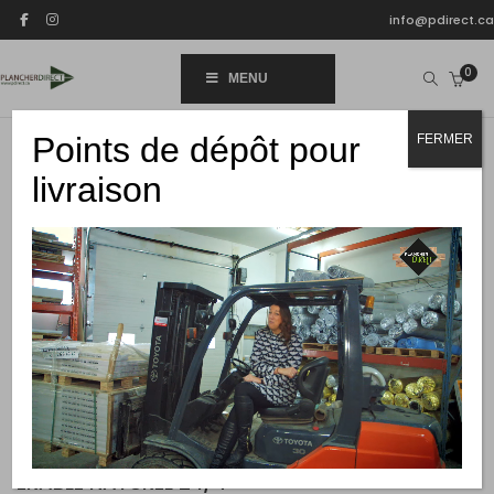
info@pdirect.ca
0
MENU
Points de dépôt pour
FERMER
livraison
HOME
PLANCHER
BOIS-FRANC
ÉRABLE NATUREL 2 1/4
ÉRABLE NATUREL 2 1/4