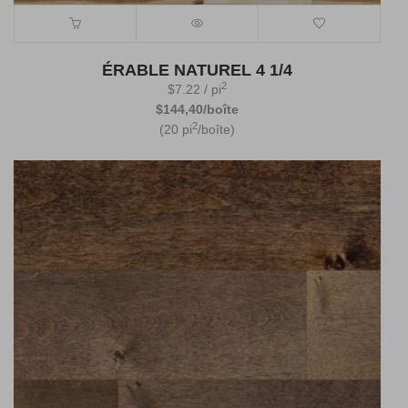
ÉRABLE NATUREL 4 1/4
2
$
7.22
/ pi
$144,40/boîte
2
(20 pi
/boîte)