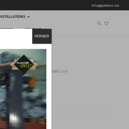
info@pdirect.ca
INSTALLATIONS
PROPOS
CONTACT
FERMER
HER
BOIS-FRANC
ÉRABLE NATUREL 3 1/4
ATUREL 3 1/4
2
2
boîte
(20 pi
/boîte)
aturel