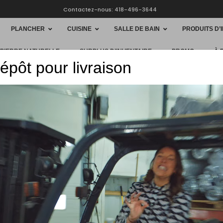
Contactez-nous: 418-496-3644
PLANCHER
CUISINE
SALLE DE BAIN
PRODUITS D’
 PIERRE NATURELLE
SURPLUS D’INVENTAIRE
PROMO
À 
épôt pour livraison
HOME
PLANC
ÉRABLE N
$
6.87
/ pi
$137,40/
Grade N