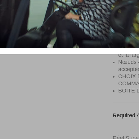
Toutes v
Stries m
Noeuds 
remplis
Longueu
Longueu
et la lar
Nœuds « 
accepté
CHOIX 
COMMA
BOITE 
Required A
Réel Super