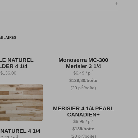
MILAIRES
LE NATUREL
Monoserra MC-300
LDER 4 1/4
Merisier 3 1/4
2
$
136.00
$
6.49
/ pi
$129,80/boîte
2
(20 pi
/boîte)
MERISIER 4 1/4 PEARL
CANADIEN+
2
$
6.95
/ pi
$139/boîte
NATUREL 4 1/4
2
(20 pi
/boîte)
2
$
7.22
/ pi