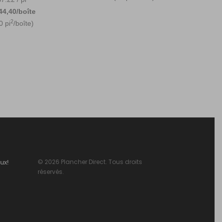
44,40/boîte
2
0 pi
/boîte)
ux!
© 2026 Plancher Direct. Tous droits
réservés.