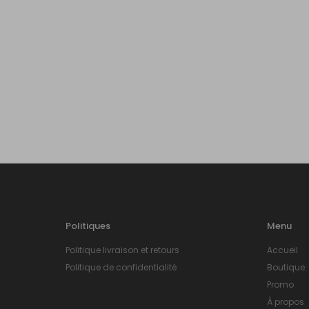
Politiques
Menu
Politique livraison et retours
Accueil
Politique de confidentialité
Boutique
Promo
À propos