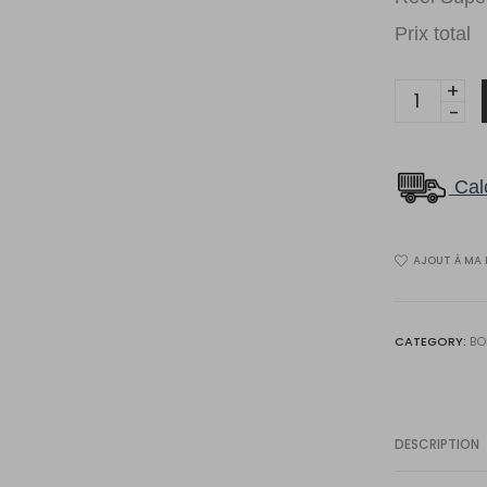
Prix total
ÉRABLE
NATUREL
3
1/4
Calc
quantity
AJOUT À MA 
CATEGORY:
BO
DESCRIPTION