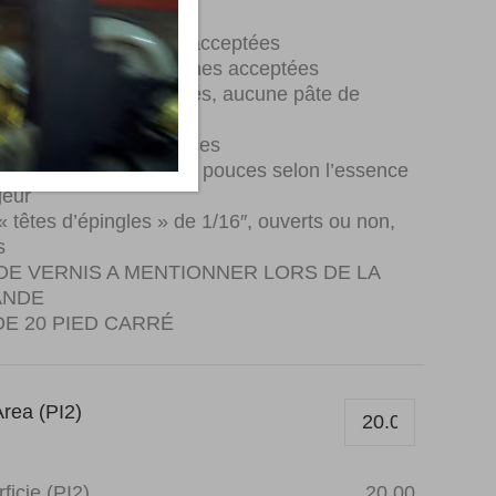
ariations de couleurs acceptées
inérales noires ou brunes acceptées
sains (fermés) acceptés, aucune pâte de
sage acceptée
r minimale de 12 pouces
r moyenne de 25 à 29 pouces selon l’essence
geur
têtes d’épingles » de 1/16″, ouverts ou non,
s
DE VERNIS A MENTIONNER LORS DE LA
NDE
DE 20 PIED CARRÉ
rea (PI2)
ficie (PI2)
20.00